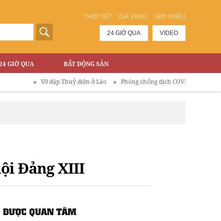
THỜI TIẾT
GIÁ VÀNG
GIỚI THIỆU
24 GIỜ QUA
VIDEO
24 GIỜ QUA
BẤT ĐỘNG SẢN
Vỡ đập Thuỷ điện ở Lào
Phòng chống dịch COVID-19
ội Đảng XIII
ĐƯỢC QUAN TÂM