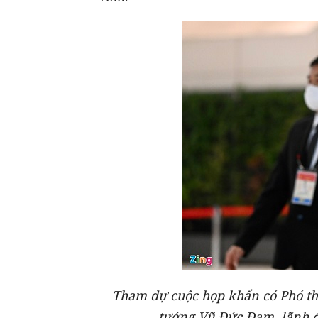
Tham dự cuộc họp khẩn có Phó th
tướng Vũ Đức Đam, lãnh đ