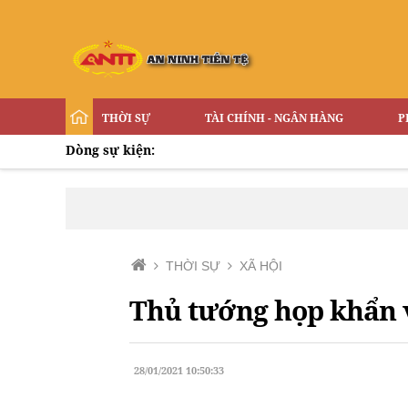
THỜI SỰ
TÀI CHÍNH - NGÂN HÀNG
P
Dòng sự kiện:
THỜI SỰ
XÃ HỘI
Thủ tướng họp khẩn về
28/01/2021 10:50:33