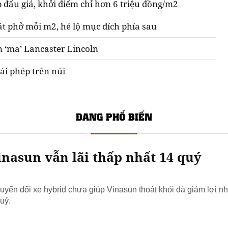
 đấu giá, khởi điểm chỉ hơn 6 triệu đồng/m2
át phở mỗi m2, hé lộ mục đích phía sau
n ‘ma’ Lancaster Lincoln
ái phép trên núi
ĐANG PHỔ BIẾN
nasun vẫn lãi thấp nhất 14 quý
yển đổi xe hybrid chưa giúp Vinasun thoát khỏi đà giảm lợi nh
uý.