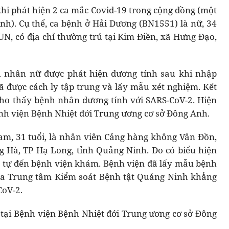
hi phát hiện 2 ca mắc Covid-19 trong cộng đồng (một
h). Cụ thể, ca bệnh ở Hải Dương (BN1551) là nữ, 34
N, có địa chỉ thường trú tại Kim Điền, xã Hưng Đạo,
h nhân nữ được phát hiện dương tính sau khi nhập
 được cách ly tập trung và lấy mẫu xét nghiệm. Kết
cho thấy bệnh nhân dương tính với SARS-CoV-2. Hiện
ệnh viện Bệnh Nhiệt đới Trung ương cơ sở Đông Anh.
m, 31 tuổi, là nhân viên Cảng hàng không Vân Đồn,
g Hà, TP Hạ Long, tỉnh Quảng Ninh. Do có biểu hiện
ã tự đến bệnh viện khám. Bệnh viện đã lấy mẫu bệnh
của Trung tâm Kiểm soát Bệnh tật Quảng Ninh khẳng
CoV-2.
ị tại Bệnh viện Bệnh Nhiệt đới Trung ương cơ sở Đông