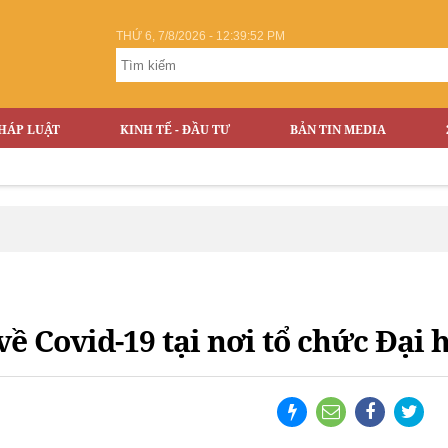
THỨ 6, 7/8/2026 - 12:39:52 PM
HÁP LUẬT
KINH TẾ - ĐẦU TƯ
BẢN TIN MEDIA
 Covid-19 tại nơi tổ chức Đại h