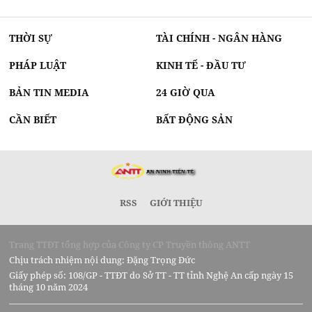
THỜI SỰ
TÀI CHÍNH - NGÂN HÀNG
PHÁP LUẬT
KINH TẾ - ĐẦU TƯ
BẢN TIN MEDIA
24 GIỜ QUA
CẦN BIẾT
BẤT ĐỘNG SẢN
RSS
GIỚI THIỆU
Trang TTĐT tổng hợp của Công ty CP Truyền thông ANTT
Chịu trách nhiệm nội dung: Đặng Trọng Đức
Giấy phép số: 108/GP - TTĐT do Sở TT - TT tỉnh Nghệ An cấp ngày 15
tháng 10 năm 2024