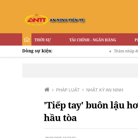
THỜI SỰ
TÀI CHÍNH - NGÂN HÀNG
P
Dòng sự kiện:
Thâm nhập đường dây 'b
PHÁP LUẬT
NHẬT KÝ AN NINH
'Tiếp tay' buôn lậu h
hầu tòa
08/06/2025 15:33:56