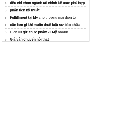
tiêu chí chọn ngành tài chính kế toán phù hợp
phân tích kỹ thuật
Fulfillment tại Mỹ
cho thương mại điện tử
cần làm gì khi muốn thuê luật sư bào chữa
Dịch vụ
gửi thực phẩm đi Mỹ
nhanh
Giá vận chuyển nội thất
Thành lập công ty hồng kong
kính 2 ly
chứng chỉ co cq
Tối ưu vận hành
Thông quan hàng TMĐT
xuyên
biên giới
https://gianghuy.com/nhap-hang-trung-quoc/
Thủ tục ly hôn đơn phương