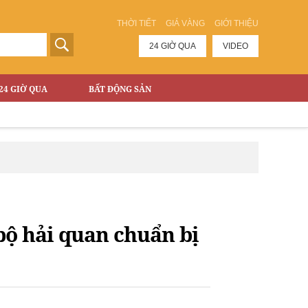
THỜI TIẾT
GIÁ VÀNG
GIỚI THIỆU
24 GIỜ QUA
VIDEO
24 GIỜ QUA
BẤT ĐỘNG SẢN
bộ hải quan chuẩn bị