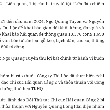
... Liên quan, 1 bị cáo bị truy tố tội “Lừa đảo chiếm
 2021 đến đầu năm 2024, Ngô Quang Tuyên và Nguyễn
 Tài Lộc để khai báo gian dối khối lượng, đơn giá và
ơ khai báo hải quan để thông quan 13.376 cont/ 1.698
ván bóc từ các loại gỗ keo, bạch đàn, cao su, thông,
.800 tỷ đồng.
cáo Ngô Quang Tuyên thu lợi bất chính từ hành vi buôn
hóm bị cáo thuộc Công ty Tài Lộc đã thực hiện “chi
h đạo Chi cục Hải quan Cảng 2 và thỏa thuận với Công
p chứng thư theo TKHQ.
hức, lãnh đạo Đội Thủ tục Chi cục Hải quan Cảng 2 bị
vi thỏa thuận với Nguyễn Quang Long (đại diện nhóm