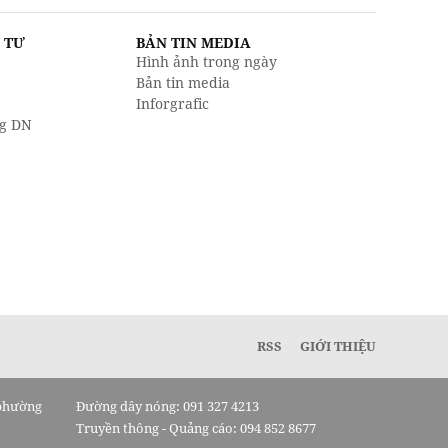
U TƯ
BẢN TIN MEDIA
Hình ảnh trong ngày
Bản tin media
Inforgrafic
g DN
RSS
GIỚI THIỆU
 phường
Đường dây nóng: 091 327 4213
Truyền thông - Quảng cáo: 094 852 8677