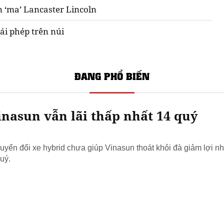
n ‘ma’ Lancaster Lincoln
ái phép trên núi
ĐANG PHỔ BIẾN
nasun vẫn lãi thấp nhất 14 quý
yển đổi xe hybrid chưa giúp Vinasun thoát khỏi đà giảm lợi nh
uý.