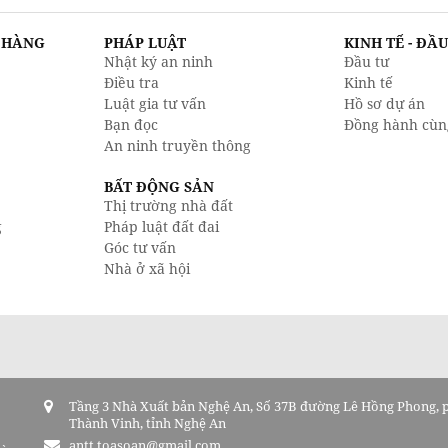
N HÀNG
PHÁP LUẬT
KINH TẾ - ĐẦ
Nhật ký an ninh
Đầu tư
Điều tra
Kinh tế
Luật gia tư vấn
Hồ sơ dự án
Bạn đọc
Đồng hành cùn
An ninh truyền thông
BẤT ĐỘNG SẢN
Thị trường nhà đất
g
Pháp luật đất đai
Góc tư vấn
Nhà ở xã hội
Tầng 3 Nhà Xuất bản Nghệ An, Số 37B đường Lê Hồng Phong,
Thành Vinh, tỉnh Nghệ An
antt.toasoan@gmail.com