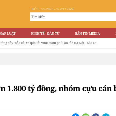
THỨ 5, 6/8/2026 - 07:03:13 AM
HÁP LUẬT
KINH TẾ - ĐẦU TƯ
BẢN TIN MEDIA
ảo kê' xe quá tải vượt trạm phí Cao tốc Hà Nội - Lào Cai
ơn 1.800 tỷ đồng, nhóm cựu cán 