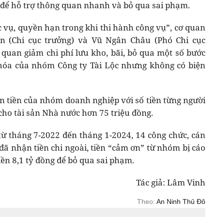
” để hỗ trợ thông quan nhanh và bỏ qua sai phạm.
c vụ, quyền hạn trong khi thi hành công vụ”, cơ quan
ền (Chi cục trưởng) và Vũ Ngân Châu (Phó Chi cục
g quan giảm chi phí lưu kho, bãi, bỏ qua một số bước
g hóa của nhóm Công ty Tài Lộc nhưng không có biện
ận tiền của nhóm doanh nghiệp với số tiền từng người
 cho tài sản Nhà nước hơn 75 triệu đồng.
 từ tháng 7-2022 đến tháng 1-2024, 14 công chức, cán
đã nhận tiền chi ngoài, tiền “cảm ơn” từ nhóm bị cáo
iền 8,1 tỷ đồng để bỏ qua sai phạm.
Tác giả: Lâm Vinh
Theo:
An Ninh Thủ Đô