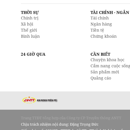
THỜI SỰ
TÀI CHÍNH - NGÂ
Chính trị
Tài chính
Xã hội
Ngân hàng
Thế giới
Tiền tệ
Bình luận
Chứng khoán
24 GIỜ QUA
CẦN BIẾT
Chuyện khoa học
Cẩm nang cuộc sốn
Sản phẩm mới
Quảng cáo
Trang TTĐT tổng hợp của Công ty CP Truyền thông ANTT
Chịu trách nhiệm nội dung: Đặng Trọng Đức