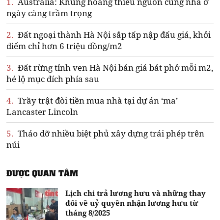
1.
Australia: Khủng hoảng thiếu nguồn cung nhà ở
ngày càng trầm trọng
2.
Đất ngoại thành Hà Nội sắp tấp nập đấu giá, khởi
điểm chỉ hơn 6 triệu đồng/m2
3.
Đất rừng tỉnh ven Hà Nội bán giá bát phở mỗi m2,
hé lộ mục đích phía sau
4.
Trầy trật đòi tiền mua nhà tại dự án ‘ma’
Lancaster Lincoln
5.
Tháo dỡ nhiều biệt phủ xây dựng trái phép trên
núi
ĐƯỢC QUAN TÂM
Lịch chi trả lương hưu và những thay
đổi về uỷ quyền nhận lương hưu từ
tháng 8/2025