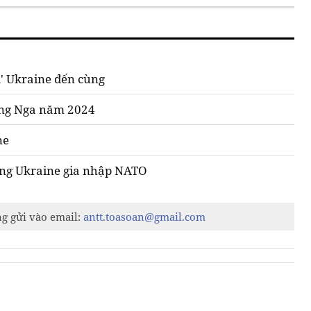
a' Ukraine đến cùng
ống Nga năm 2024
ne
ởng Ukraine gia nhập NATO
ng gửi vào email:
antt.toasoan@gmail.com