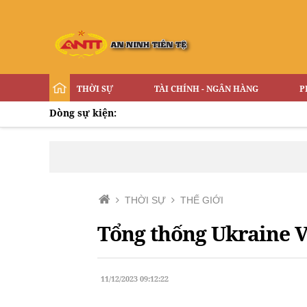
THỜI SỰ
TÀI CHÍNH - NGÂN HÀNG
P
Dòng sự kiện:
THỜI SỰ
THẾ GIỚI
Tổng thống Ukraine 
11/12/2023 09:12:22