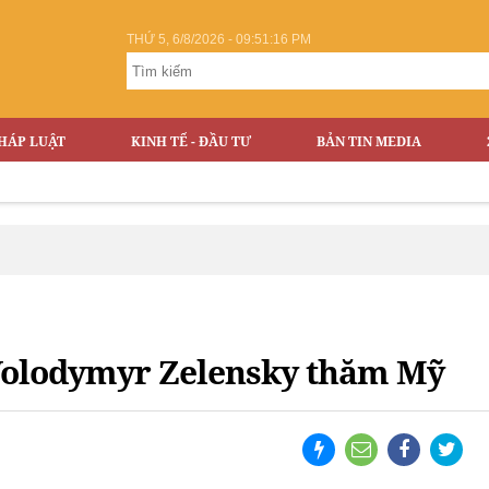
THỨ 5, 6/8/2026 - 09:51:17 PM
HÁP LUẬT
KINH TẾ - ĐẦU TƯ
BẢN TIN MEDIA
Volodymyr Zelensky thăm Mỹ