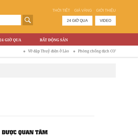
THỜI TIẾT
GIÁ VÀNG
GIỚI THIỆU
24 GIỜ QUA
VIDEO
24 GIỜ QUA
BẤT ĐỘNG SẢN
Vỡ đập Thuỷ điện ở Lào
Phòng chống dịch COVID-19
ĐƯỢC QUAN TÂM