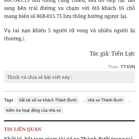
60C-345.13 lưu thông cùng chiều, sau đó tiếp tục lao
sang bên trái đường va chạm với ôtô khách 16 chỗ
mang biển số 86B-015.75 lưu thông hướng ngược lại.
Vụ tai nạn khiến 5 người tử vong và nhiều người bị
thương./.
Tác giả: Tiến Lực
Theo:
TTXVN
Thích và chia sẻ bài viết này :
Tags :
,
,
bắt tài xế xe khách Thành Bưởi
nhà xe Thành Bưởi
kiểm tra hoạt động của nhà xe
TIN LIÊN QUAN
Khởi tố, bắt tạm giam tài xế xe Thành Bưởi trong tai