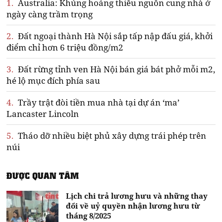
1.
Australia: Khủng hoảng thiếu nguồn cung nhà ở
ngày càng trầm trọng
2.
Đất ngoại thành Hà Nội sắp tấp nập đấu giá, khởi
điểm chỉ hơn 6 triệu đồng/m2
3.
Đất rừng tỉnh ven Hà Nội bán giá bát phở mỗi m2,
hé lộ mục đích phía sau
4.
Trầy trật đòi tiền mua nhà tại dự án ‘ma’
Lancaster Lincoln
5.
Tháo dỡ nhiều biệt phủ xây dựng trái phép trên
núi
ĐƯỢC QUAN TÂM
Lịch chi trả lương hưu và những thay
đổi về uỷ quyền nhận lương hưu từ
tháng 8/2025