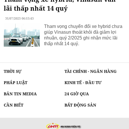
lãi thấp nhất 14 quý
31/07/2025 06:15:43
Tham vọng chuyển đổi xe hybrid chưa
giúp Vinasun thoát khỏi đà giảm lợi
nhuận, quý 2/2025 ghi nhận mức lãi
thấp nhất 14 quý.
THỜI SỰ
TÀI CHÍNH - NGÂN HÀNG
PHÁP LUẬT
KINH TẾ - ĐẦU TƯ
BẢN TIN MEDIA
24 GIỜ QUA
CẦN BIẾT
BẤT ĐỘNG SẢN