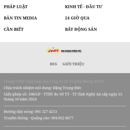
PHÁP LUẬT
KINH TẾ - ĐẦU TƯ
BẢN TIN MEDIA
24 GIỜ QUA
CẦN BIẾT
BẤT ĐỘNG SẢN
RSS
GIỚI THIỆU
Trang TTĐT tổng hợp của Công ty CP Truyền thông ANTT
Chịu trách nhiệm nội dung: Đặng Trọng Đức
Giấy phép số: 108/GP - TTĐT do Sở TT - TT tỉnh Nghệ An cấp ngày 15
tháng 10 năm 2024
Đường dây nóng: 091 327 4213
Truyền thông - Quảng cáo: 094 852 8677