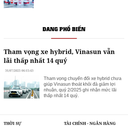
ĐANG PHỔ BIẾN
Tham vọng xe hybrid, Vinasun vẫn
lãi thấp nhất 14 quý
31/07/2025 06:15:43
Tham vọng chuyển đổi xe hybrid chưa
giúp Vinasun thoát khỏi đà giảm lợi
nhuận, quý 2/2025 ghi nhận mức lãi
thấp nhất 14 quý.
THỜI SỰ
TÀI CHÍNH - NGÂN HÀNG