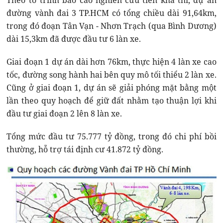
Theo tờ trình báo cáo nghiên cứu tiền khả thi, dự án
đường vành đai 3 TP.HCM có tổng chiều dài 91,64km,
trong đó đoạn Tân Vạn - Nhơn Trạch (qua Bình Dương)
dài 15,3km đã được đầu tư 6 làn xe.
Giai đoạn 1 dự án dài hơn 76km, thực hiện 4 làn xe cao
tốc, đường song hành hai bên quy mô tối thiểu 2 làn xe.
Cũng ở giai đoạn 1, dự án sẽ giải phóng mặt bằng một
lần theo quy hoạch để giữ đất nhằm tạo thuận lợi khi
đầu tư giai đoạn 2 lên 8 làn xe.
Tổng mức đầu tư 75.777 tỷ đồng, trong đó chi phí bồi
thường, hỗ trợ tái định cư 41.872 tỷ đồng.