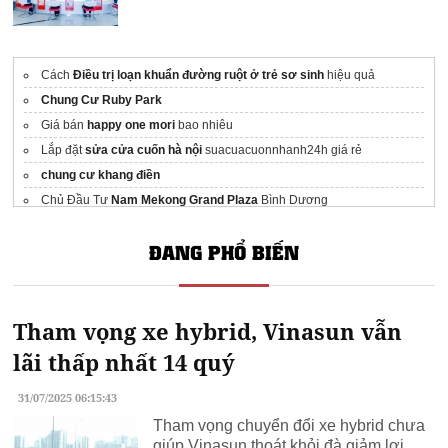
Cách
Điều trị loạn khuẩn đường ruột ở trẻ sơ sinh
hiệu quả
Chung Cư Ruby Park
Giá bán
happy one mori
bao nhiêu
Lắp đặt
sửa cửa cuốn hà nội
suacuacuonnhanh24h giá rẻ
chung cư khang điền
Chủ Đầu Tư
Nam Mekong Grand Plaza
Bình Dương
Bảng giá
Imperia Cổ Loa
Global Gate
ĐANG PHỔ BIẾN
Mẫu
Đảo bếp
đẹp và sang trọng
keo chà ron
gạch giả gỗ ốp tường
Tham vọng xe hybrid, Vinasun vẫn
lãi thấp nhất 14 quý
31/07/2025 06:15:43
Tham vọng chuyển đổi xe hybrid chưa
giúp Vinasun thoát khỏi đà giảm lợi