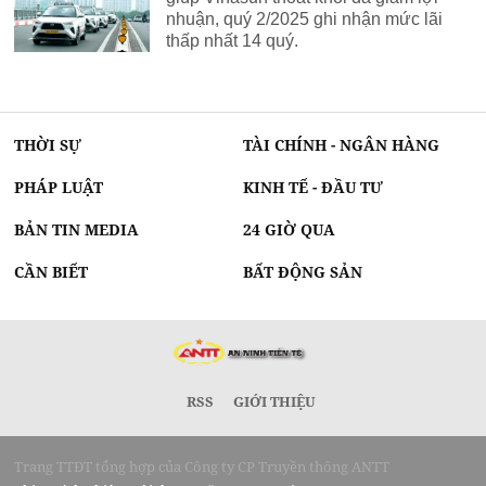
nhuận, quý 2/2025 ghi nhận mức lãi
thấp nhất 14 quý.
THỜI SỰ
TÀI CHÍNH - NGÂN HÀNG
PHÁP LUẬT
KINH TẾ - ĐẦU TƯ
BẢN TIN MEDIA
24 GIỜ QUA
CẦN BIẾT
BẤT ĐỘNG SẢN
RSS
GIỚI THIỆU
Trang TTĐT tổng hợp của Công ty CP Truyền thông ANTT