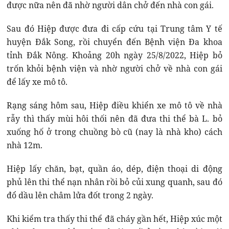
được nữa nên đã nhờ người dân chở đến nhà con gái.
Sau đó Hiệp được đưa đi cấp cứu tại Trung tâm Y tế
huyện Đắk Song, rồi chuyển đến Bệnh viện Đa khoa
tỉnh Đắk Nông. Khoảng 20h ngày 25/8/2022, Hiệp bỏ
trốn khỏi bệnh viện và nhờ người chở về nhà con gái
để lấy xe mô tô.
Rạng sáng hôm sau, Hiệp điều khiển xe mô tô về nhà
rẫy thì thấy mùi hôi thối nên đã đưa thi thể bà L. bỏ
xuống hố ở trong chuồng bò cũ (nay là nhà kho) cách
nhà 12m.
Hiệp lấy chăn, bạt, quần áo, dép, điện thoại di động
phủ lên thi thể nạn nhân rồi bỏ củi xung quanh, sau đó
đổ dầu lên châm lửa đốt trong 2 ngày.
Khi kiểm tra thấy thi thể đã cháy gần hết, Hiệp xúc một