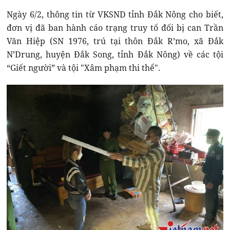
Ngày 6/2, thông tin từ VKSND tỉnh Đắk Nông cho biết,
đơn vị đã ban hành cáo trạng truy tố đối bị can Trần
Văn Hiệp (SN 1976, trú tại thôn Đắk R’mo, xã Đắk
N’Drung, huyện Đắk Song, tỉnh Đắk Nông) về các tội
“Giết người” và tội "Xâm phạm thi thể".