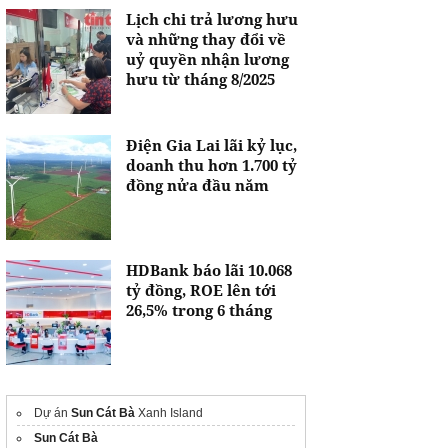
Lịch chi trả lương hưu
và những thay đổi về
uỷ quyền nhận lương
hưu từ tháng 8/2025
Điện Gia Lai lãi kỷ lục,
doanh thu hơn 1.700 tỷ
đồng nửa đầu năm
HDBank báo lãi 10.068
tỷ đồng, ROE lên tới
26,5% trong 6 tháng
Dự án
Sun Cát Bà
Xanh Island
Sun Cát Bà