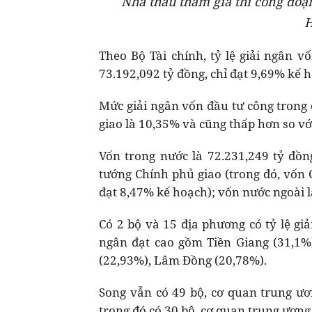
Nhà thầu tham gia thi công đoạ
H
Theo Bộ Tài chính, tỷ lệ giải ngân 
73.192,092 tỷ đồng, chỉ đạt 9,69% kế 
Mức giải ngân vốn đầu tư công trong
giao là 10,35% và cũng thấp hơn so v
Vốn trong nước là 72.231,249 tỷ đồ
tướng Chính phủ giao (trong đó, vốn 
đạt 8,47% kế hoạch); vốn nước ngoài l
Có 2 bộ và 15 địa phương có tỷ lệ giả
ngân đạt cao gồm Tiền Giang (31,1%)
(22,93%), Lâm Đồng (20,78%).
Song vẫn có 49 bộ, cơ quan trung ươn
trong đó có 30 bộ, cơ quan trung ương