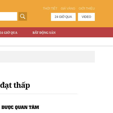
THỜI TIẾT
GIÁ VÀNG
GIỚI THIỆU
24 GIỜ QUA
VIDEO
24 GIỜ QUA
BẤT ĐỘNG SẢN
 đạt thấp
ĐƯỢC QUAN TÂM