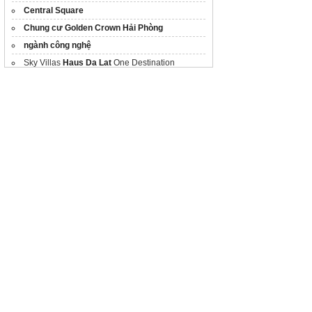
Central Square
Chung cư Golden Crown Hải Phòng
ngành công nghệ
Sky Villas
Haus Da Lat
One Destination
Khám phá
vị trí Caraword Cam Ranh
Biệt thự
SpringVille Đồng Nai
Gamuda Land
Dự án
Springville
Đồng Nai
Website
Website dự án Hải Vân Bay:
https://vinhomehaivanbay.com.vn/