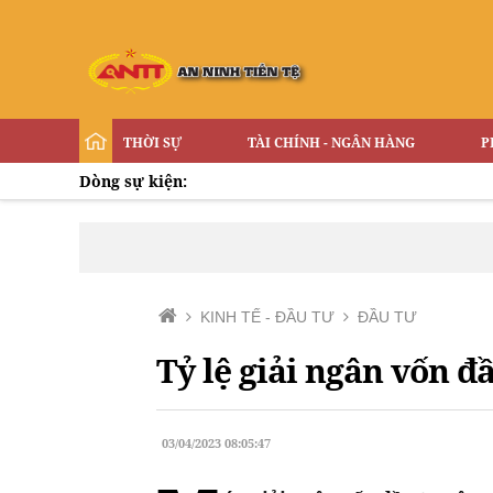
THỜI SỰ
TÀI CHÍNH - NGÂN HÀNG
P
Dòng sự kiện:
KINH TẾ - ĐẦU TƯ
ĐẦU TƯ
Tỷ lệ giải ngân vốn đ
03/04/2023 08:05:47