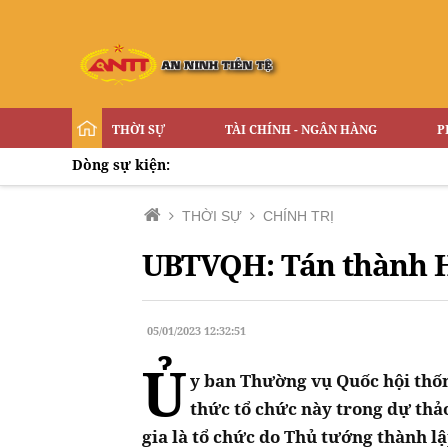
THỜI SỰ
TÀI CHÍNH - NGÂN HÀNG
P
Dòng sự kiện:
THỜI SỰ
CHÍNH TRỊ
UBTVQH: Tán thành H
05/01/2023 12:32:51
Ủ
y ban Thường vụ Quốc hội thốn
thức tổ chức này trong dự thả
gia là tổ chức do Thủ tướng thành lậ