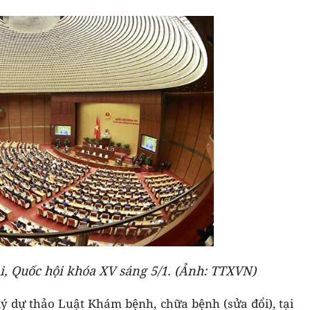
i, Quốc hội khóa XV sáng 5/1. (Ảnh: TTXVN)
 lý dự thảo Luật Khám bệnh, chữa bệnh (sửa đổi), tại