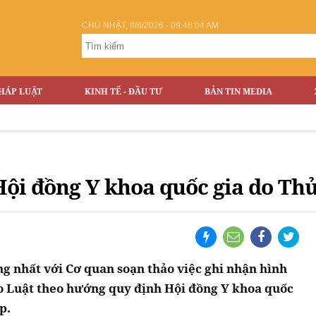
CHỦ NHẬT, 9/8/2026 - 09:48:05 AM
HÁP LUẬT
KINH TẾ - ĐẦU TƯ
BẢN TIN MEDIA
Vỡ đập Th
ội đồng Y khoa quốc gia do Thủ
g nhất với Cơ quan soạn thảo việc ghi nhận hình
o Luật theo hướng quy định Hội đồng Y khoa quốc
p.