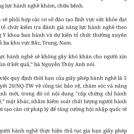
ng lực hành nghề khám, chữa bệnh.
 sẽ phối hợp các cơ sở đào tạo lĩnh vực sức khỏe đạt
 tổ chức kiểm tra đánh giá năng lực hành nghề theo
ng Y khoa ban hành và dự kiến tổ chức thường xuyên
ả ba khu vực Bắc, Trung, Nam.
 lực hành nghề sẽ không gây khó khăn cho người xin
ùn ứ kết quả,” bà Nguyễn Thúy Anh nói.
 việc quy định thời hạn của giấy phép hành nghề là 5
yết 20/NQ-TW về công tác bảo vệ, chăm sóc và nâng
ình mới, trong đó có nội dung "cấp chứng chỉ hành
tế,” mặt khác, nhằm kiểm soát chất lượng người hành
 tạo căn cứ pháp lý để tăng cường hội nhập quốc tế
gười hành nghề thực hiện thủ tục gia hạn giấy phép