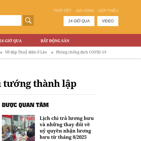
THỜI TIẾT
GIÁ VÀNG
GIỚI THIỆU
24 GIỜ QUA
VIDEO
24 GIỜ QUA
BẤT ĐỘNG SẢN
uỷ điện ở Lào
Phòng chống dịch COVID-19
 tướng thành lập
ĐƯỢC QUAN TÂM
Lịch chi trả lương hưu
và những thay đổi về
uỷ quyền nhận lương
hưu từ tháng 8/2025