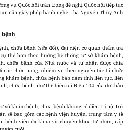
ờng vụ Quốc hội trân trọng đề nghị Quốc hội tiếp tục
i hạn của giấy phép hành nghề,” bà Nguyễn Thúy Anh
 bệnh
h, chữa bệnh (sửa đổi), đại diện cơ quan thẩm tra
ý cụ thể hơn theo hướng hệ thống cơ sở khám bệnh,
h, chữa bệnh của Nhà nước và tư nhân được chia
i các chức năng, nhiệm vụ theo nguyên tắc tổ chức
g khám bệnh, chữa bệnh bảo đảm tính liên tục, liên
nh, chữa bệnh như thể hiện tại Điều 104 của dự thảo
cơ sở khám bệnh, chữa bệnh không có điều trị nội trú
bản sẽ bao gồm các bệnh viện huyện, trung tâm y tế
nh, bệnh viện đa khoa và chuyên khoa tư nhân; cấp
tuyến cuối.