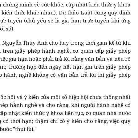
n chứng minh về sức khỏe, cập nhật kiến thức y khoa
t kiến thức khác nhau). Dự thảo Luật cũng quy định
rực tuyến (chủ yếu sẽ là gia hạn trực tuyến khi ứng
i số).
 Nguyễn Thúy Anh cho hay trong thời gian kể từ khi
 trên giấy phép hành nghề, cơ quan cấp giấy phép
iệc gia hạn hoặc phải trả lời bằng văn bản và nêu rõ
ạn; trường hợp đến ngày hết hạn ghi trên giấy phép
 hành nghề không có văn bản trả lời thì giấy phép
uốc hội và ý kiến của một số hiệp hội chưa thống nhất
phép hành nghề và cho rằng, khi người hành nghề có
ập nhật kiến thức y khoa liên tục, cơ quan nhà nước
g có thời hạn; thậm chí có ý kiến cho rằng, việc quy
ước "thụt lùi."