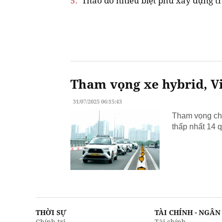
5.
Tháo dỡ nhiều biệt phủ xây dựng tr
Tham vọng xe hybrid, Vi
31/07/2025 06:15:43
Tham vọng chu
thấp nhất 14 q
THỜI SỰ
TÀI CHÍNH - NGÂ
Chính trị
Tài chính