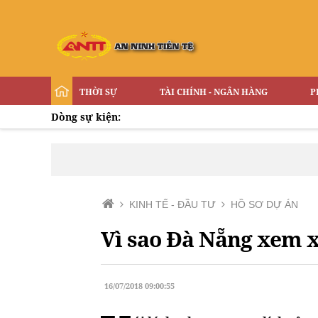
THỜI SỰ
TÀI CHÍNH - NGÂN HÀNG
P
Dòng sự kiện:
KINH TẾ - ĐẦU TƯ
HỒ SƠ DỰ ÁN
Vì sao Đà Nẵng xem xé
16/07/2018 09:00:55