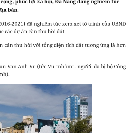
 cộng, phúc lợi xã hội, Đà Nẵng đang nghiêm túc
địa bàn.
016-2021) đã nghiêm túc xem xét tờ trình của UBND
 các dự án cần thu hồi đất.
 cần thu hồi với tổng diện tích đất tương ứng là hơn
han Văn Anh Vũ (tức Vũ “nhôm”- người đã bị bộ Công
anh).