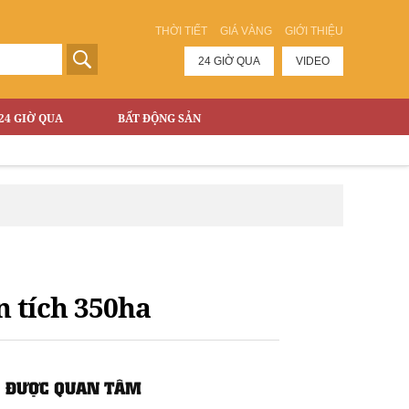
THỜI TIẾT
GIÁ VÀNG
GIỚI THIỆU
24 GIỜ QUA
VIDEO
24 GIỜ QUA
BẤT ĐỘNG SẢN
n tích 350ha
ĐƯỢC QUAN TÂM