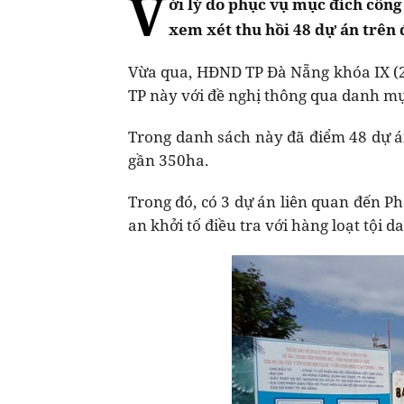
V
ới lý do phục vụ mục đích công
xem xét thu hồi 48 dự án trên 
Vừa qua, HĐND TP Đà Nẵng khóa IX (2
TP này với đề nghị thông qua danh mục
Trong danh sách này đã điểm 48 dự án
gần 350ha.
Trong đó, có 3 dự án liên quan đến P
an khởi tố điều tra với hàng loạt tội d