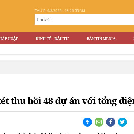
THỨ 5, 6/8/2026 - 08:26:56 AM
HÁP LUẬT
KINH TẾ - ĐẦU TƯ
BẢN TIN MEDIA
t thu hồi 48 dự án với tổng diệ