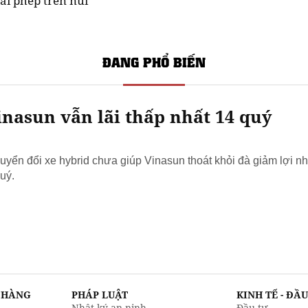
ái phép trên núi
ĐANG PHỔ BIẾN
nasun vẫn lãi thấp nhất 14 quý
yển đổi xe hybrid chưa giúp Vinasun thoát khỏi đà giảm lợi nh
uý.
N HÀNG
PHÁP LUẬT
KINH TẾ - ĐẦ
Nhật ký an ninh
Đầu tư