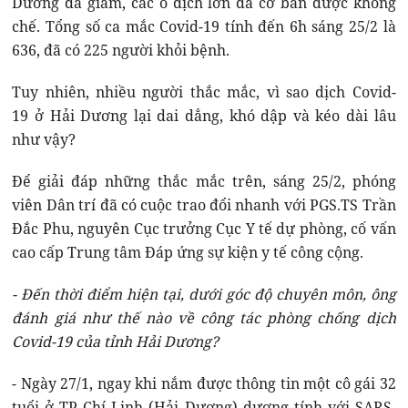
Dương đã giảm, các ổ dịch lớn đã cơ bản được khống
chế. Tổng số ca mắc Covid-19 tính đến 6h sáng 25/2 là
636, đã có 225 người khỏi bệnh.
Tuy nhiên, nhiều người thắc mắc, vì sao dịch Covid-
19 ở Hải Dương lại dai dẳng, khó dập và kéo dài lâu
như vậy?
Để giải đáp những thắc mắc trên, sáng 25/2, phóng
viên Dân trí đã có cuộc trao đổi nhanh với PGS.TS Trần
Đắc Phu, nguyên Cục trưởng Cục Y tế dự phòng, cố vấn
cao cấp Trung tâm Đáp ứng sự kiện y tế công cộng.
- Đến thời điểm hiện tại, dưới góc độ chuyên môn, ông
đánh giá như thế nào về công tác phòng chống dịch
Covid-19 của tỉnh Hải Dương?
- Ngày 27/1, ngay khi nắm được thông tin một cô gái 32
tuổi ở TP Chí Linh (Hải Dương) dương tính với SARS-