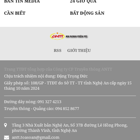
BẢN TIN MEDIA
24 GIỜ QUA
CẦN BIẾT
BẤT ĐỘNG SẢN
RSS
GIỚI THIỆU
Trang TTĐT tổng hợp của Công ty CP Truyền thông ANTT
Chịu trách nhiệm nội dung: Đặng Trọng Đức
Giấy phép số: 108/GP - TTĐT do Sở TT - TT tỉnh Nghệ An cấp ngày 15
tháng 10 năm 2024
Đường dây nóng: 091 327 4213
Truyền thông - Quảng cáo: 094 852 8677
Tầng 3 Nhà Xuất bản Nghệ An, Số 37B đường Lê Hồng Phong,
phường Thành Vinh, tỉnh Nghệ An
antt.toasoan@gmail.com