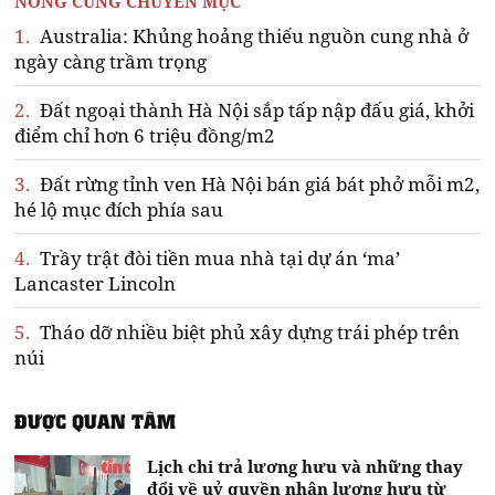
NÓNG CÙNG CHUYÊN MỤC
1.
Australia: Khủng hoảng thiếu nguồn cung nhà ở
ngày càng trầm trọng
2.
Đất ngoại thành Hà Nội sắp tấp nập đấu giá, khởi
điểm chỉ hơn 6 triệu đồng/m2
3.
Đất rừng tỉnh ven Hà Nội bán giá bát phở mỗi m2,
hé lộ mục đích phía sau
4.
Trầy trật đòi tiền mua nhà tại dự án ‘ma’
Lancaster Lincoln
5.
Tháo dỡ nhiều biệt phủ xây dựng trái phép trên
núi
ĐƯỢC QUAN TÂM
Lịch chi trả lương hưu và những thay
đổi về uỷ quyền nhận lương hưu từ