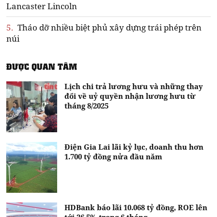
Lancaster Lincoln
5.
Tháo dỡ nhiều biệt phủ xây dựng trái phép trên
núi
ĐƯỢC QUAN TÂM
Lịch chi trả lương hưu và những thay
đổi về uỷ quyền nhận lương hưu từ
tháng 8/2025
Điện Gia Lai lãi kỷ lục, doanh thu hơn
1.700 tỷ đồng nửa đầu năm
HDBank báo lãi 10.068 tỷ đồng, ROE lên
tới 26,5% trong 6 tháng