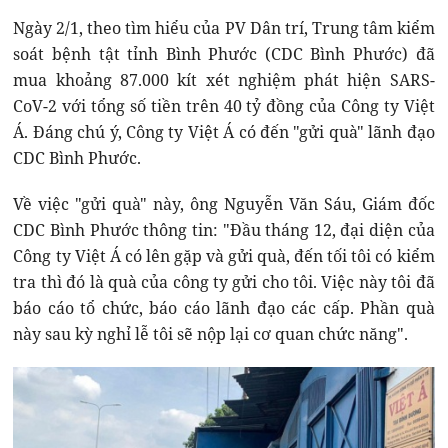
Ngày 2/1, theo tìm hiểu của PV Dân trí, Trung tâm kiểm
soát bệnh tật tỉnh Bình Phước (CDC Bình Phước) đã
mua khoảng 87.000 kít xét nghiệm phát hiện SARS-
CoV-2 với tổng số tiền trên 40 tỷ đồng của Công ty Việt
Á. Đáng chú ý, Công ty Việt Á có đến "gửi quà" lãnh đạo
CDC Bình Phước.
Về việc "gửi quà" này, ông Nguyễn Văn Sáu, Giám đốc
CDC Bình Phước thông tin: "Đầu tháng 12, đại diện của
Công ty Việt Á có lên gặp và gửi quà, đến tối tôi có kiểm
tra thì đó là quà của công ty gửi cho tôi. Việc này tôi đã
báo cáo tổ chức, báo cáo lãnh đạo các cấp. Phần quà
này sau kỳ nghỉ lễ tôi sẽ nộp lại cơ quan chức năng".