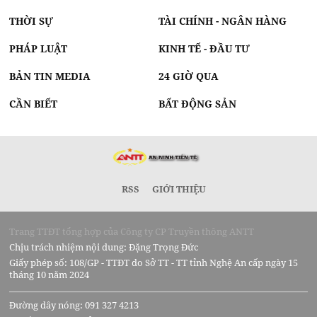
THỜI SỰ
TÀI CHÍNH - NGÂN HÀNG
PHÁP LUẬT
KINH TẾ - ĐẦU TƯ
BẢN TIN MEDIA
24 GIỜ QUA
CẦN BIẾT
BẤT ĐỘNG SẢN
RSS
GIỚI THIỆU
Trang TTĐT tổng hợp của Công ty CP Truyền thông ANTT
Chịu trách nhiệm nội dung: Đặng Trọng Đức
Giấy phép số: 108/GP - TTĐT do Sở TT - TT tỉnh Nghệ An cấp ngày 15
tháng 10 năm 2024
Đường dây nóng: 091 327 4213