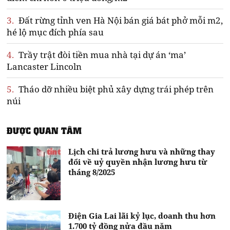
3.
Đất rừng tỉnh ven Hà Nội bán giá bát phở mỗi m2,
hé lộ mục đích phía sau
4.
Trầy trật đòi tiền mua nhà tại dự án ‘ma’
Lancaster Lincoln
5.
Tháo dỡ nhiều biệt phủ xây dựng trái phép trên
núi
ĐƯỢC QUAN TÂM
Lịch chi trả lương hưu và những thay
đổi về uỷ quyền nhận lương hưu từ
tháng 8/2025
Điện Gia Lai lãi kỷ lục, doanh thu hơn
1.700 tỷ đồng nửa đầu năm