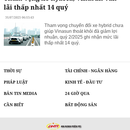
lãi thấp nhất 14 quý
31/07/2025 06:15:43
Tham vọng chuyển đổi xe hybrid chưa
giúp Vinasun thoát khỏi đà giảm lợi
nhuận, quý 2/2025 ghi nhận mức lãi
thấp nhất 14 quý.
THỜI SỰ
TÀI CHÍNH - NGÂN HÀNG
PHÁP LUẬT
KINH TẾ - ĐẦU TƯ
BẢN TIN MEDIA
24 GIỜ QUA
CẦN BIẾT
BẤT ĐỘNG SẢN