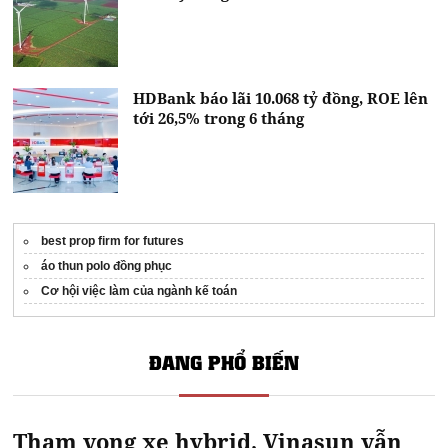
HDBank báo lãi 10.068 tỷ đồng, ROE lên
tới 26,5% trong 6 tháng
best prop firm for futures
áo thun polo đồng phục
Cơ hội việc làm của ngành kế toán
ĐANG PHỔ BIẾN
Tham vọng xe hybrid, Vinasun vẫn