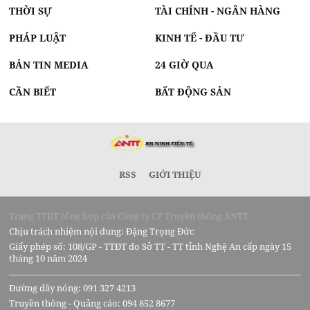
THỜI SỰ
TÀI CHÍNH - NGÂN HÀNG
PHÁP LUẬT
KINH TẾ - ĐẦU TƯ
BẢN TIN MEDIA
24 GIỜ QUA
CẦN BIẾT
BẤT ĐỘNG SẢN
RSS
GIỚI THIỆU
Trang TTĐT tổng hợp của Công ty CP Truyền thông ANTT
Chịu trách nhiệm nội dung: Đặng Trọng Đức
Giấy phép số: 108/GP - TTĐT do Sở TT - TT tỉnh Nghệ An cấp ngày 15
tháng 10 năm 2024
Đường dây nóng: 091 327 4213
Truyền thông - Quảng cáo: 094 852 8677