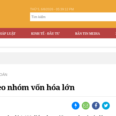
THỨ 5, 6/8/2026 - 05:39:12 PM
HÁP LUẬT
KINH TẾ - ĐẦU TƯ
BẢN TIN MEDIA
OÁN
eo nhóm vốn hóa lớn