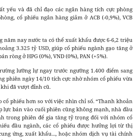
ất yếu và đã chỉ đạo các ngân hàng tích cực phòng
phòng, cổ phiếu ngân hàng giảm ở ACB (-0,9%), VCB
 năm nay nước ta có thể xuất khẩu được 6-6,2 triệu
khoảng 3.325 tỷ USD, giúp cổ phiếu ngành gạo tăng ở
 bán ròng ở HPG (0%), VND (0%), PAN (+5%).
rường lưỡng lự ngay trước ngưỡng 1.400 điểm sang
ường phiên ngày 14/10 tích cực nhờ nhóm cổ phiếu vừa
khi đã vượt đỉnh cũ.
o cổ phiếu hơn so với việc nhìn chỉ số. “Thanh khoản
, áp lực bán vào cuối phiên cũng không mạnh, nhà đầu
nh trong phiên để gia tăng tỷ trọng đối với nhóm cổ
phiếu đầu ngành, các cổ phiếu được hưởng lợi từ thị
ung ứng, xuất khẩu..., hoặc nhóm dịch vụ tài chính