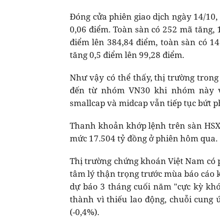
Đóng cửa phiên giao dịch ngày 14/10,
0,06 điểm. Toàn sàn có 252 mã tăng, 
điểm lên 384,84 điểm, toàn sàn có 
tăng 0,5 điểm lên 99,28 điểm.
Như vậy có thể thấy, thị trường tron
đến từ nhóm VN30 khi nhóm này vẫ
smallcap và midcap vẫn tiếp tục bứt p
Thanh khoản khớp lệnh trên sàn HSX p
mức 17.504 tỷ đồng ở phiên hôm qua.
Thị trường chứng khoán Việt Nam có p
tâm lý thận trọng trước mùa báo cáo 
dự báo 3 tháng cuối năm "cực kỳ kh
thành vì thiếu lao động, chuỗi cung 
(-0,4%).