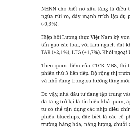
NHNN cho biết nợ xấu tăng là điều t
ngừa rủi ro, đẩy mạnh trích lập dự 
(-0,3%).
Hiệp hội Lương thực Việt Nam kỳ vọng
tấn gạo các loại, với kim ngạch đạt 
TAR (+2,1%), LTG (+1,7%). Khối ngoại
Theo quan điểm của CTCK MBS, thị t
phiên thứ 3 liên tiếp. Độ rộng thị tr
và nhỏ đang trong xu hướng tăng mới 
Do vậy, nhà đầu tư đang tập trung và
đã tăng trở lại là tín hiệu khả quan
tư có thể tận dụng các nhịp điều chỉ
phiếu bluechips, đặc biệt là các cổ 
trường hàng hóa, năng lượng, chuỗi c