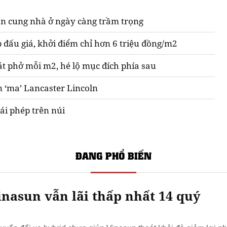
n cung nhà ở ngày càng trầm trọng
 đấu giá, khởi điểm chỉ hơn 6 triệu đồng/m2
át phở mỗi m2, hé lộ mục đích phía sau
n ‘ma’ Lancaster Lincoln
ái phép trên núi
ĐANG PHỔ BIẾN
nasun vẫn lãi thấp nhất 14 quý