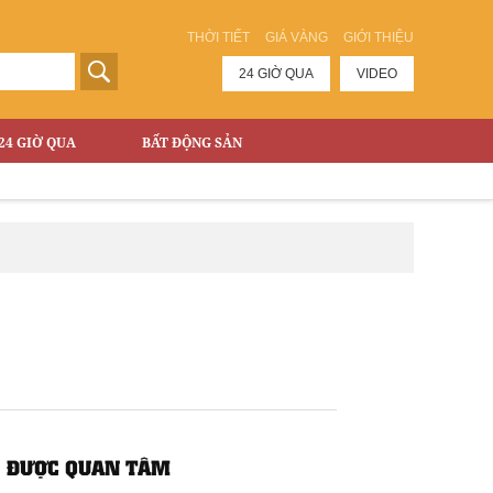
THỜI TIẾT
GIÁ VÀNG
GIỚI THIỆU
24 GIỜ QUA
VIDEO
24 GIỜ QUA
BẤT ĐỘNG SẢN
ĐƯỢC QUAN TÂM