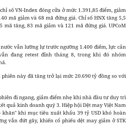
 chỉ số VN-Index đóng cửa ở mức 1.391,85 điểm, giảm
140 mã giảm và 68 mã đứng giá. Chỉ số HNX tăng 5,5
145 mã tăng, 83 mã giảm và 121 mã đứng giá. UPCoM
g nước vẫn lưỡng lự trước ngưỡng 1.400 điểm, lực cản
n đang retest đỉnh tháng 8, trong khi đó nhóm
há.
hiên này đã tăng trở lại mức 20.690 tỷ đồng so với
hiên đi ngang, giảm điểm nhẹ khi nhà đầu tư duy trì
kết quả kinh doanh quý 3. Hiệp hội Dệt may Việt Nam
ó khăn" khi mục tiêu xuất khẩu 39 tỷ USD khó hoàn
ứng vẫn đứt gãy, khiến cổ phiếu dệt may giảm ở STK