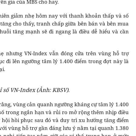
ên gia của MBS cho hay.
phiên giảm nhẹ hôm nay với thanh khoản thấp và số
tăng cho thấy, tranh chấp giữa bên bán và bên mua
huỗi tăng mạnh sẽ đi ngang là điều dễ hiểu và cần
nhẹ nhưng VN-Index vẫn đóng cửa trên vùng hỗ trợ
tục đi lên ngưỡng tâm lý 1.400 điểm trong đợt này là
ại.
ỉ số VN-Index (Ảnh: KBSV)
.
rằng, vùng cản quanh ngưỡng kháng cự tâm lý 1.400
ỉ số trong ngắn hạn và rủi ro mở rộng thêm nhịp điều
 hội hồi phục sau đó và duy trì xu hướng tăng điểm
với vùng hỗ trợ gần đáng lưu ý nằm tại quanh 1.380
 nghị tiếp tục nắm giữ các vị thế trung hạn ở mức