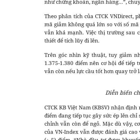
như chứng khoán, ngân hàng…”, chuy
Theo phân tích của CTCK VNDirect, 
mã giảm không quá lớn so với số mã 
vẫn khá mạnh. Việc thị trường sau c
thiết để tích lũy đi lên.
Trên góc nhìn kỹ thuật, tuy giảm 
1.375-1.380 điểm nên cơ hội để tiếp 
vẫn còn nếu lực cầu tốt hơn quay trở l
Diễn biến ch
CTCK KB Việt Nam (KBSV) nhận định 
điểm đang tiếp tục gây sức ép lên ch
chỉnh vẫn còn để ngỏ. Mặc dù vậy, cơ
của VN-Index vẫn được đánh giá cao 
(+-5) điểm. “Nhà đầu tư được khuyến