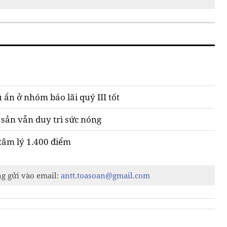
ú ẩn ở nhóm báo lãi quý III tốt
 sản vẫn duy trì sức nóng
tâm lý 1.400 điểm
ng gửi vào email:
antt.toasoan@gmail.com