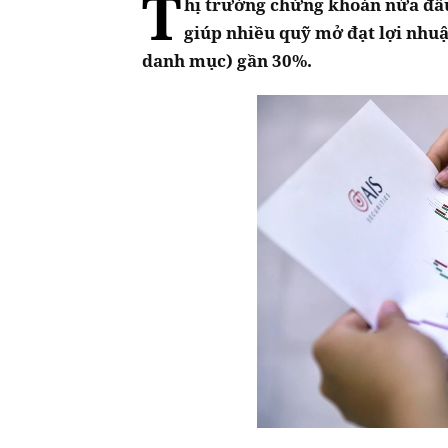
T
hị trường chứng khoán nửa đầu
giúp nhiều quỹ mở đạt lợi nhuậ
danh mục) gần 30%.