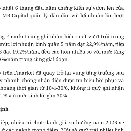
ao nhất 6 tháng đầu năm chứng kiến sự vươn lên của
o MB Capital quản lý, dẫn đầu với lợi nhuận lần lượt
ng Fmarket cũng ghi nhận hiệu suất vượt trội trong
 mức lợi nhuận bình quân 5 năm đạt 22,9%/năm, tiếp
S đạt 19,2%/năm, đều cao hơn nhiều so với mức tăng
8%/năm trong cùng giai đoạn.
 trên Fmarket đã quay trở lại vùng tăng trưởng sau
uỹ nhanh chóng nhận diện được tín hiệu hồi phục và
khoảng thời gian từ 10/4-30/6, không ít quỹ ghi nhận
CDS với mức sinh lời gần 30%.
định
hiệp, nhiều tổ chức đánh giá xu hướng năm 2025 sẽ
 ở các ngành trọng điểm. Một số quỹ trái phiếu linh