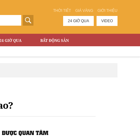
THỜI TIẾT
GIÁ VÀNG
GIỚI THIỆU
24 GIỜ QUA
VIDEO
24 GIỜ QUA
BẤT ĐỘNG SẢN
ao?
ĐƯỢC QUAN TÂM