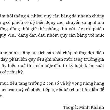
giảm hồi tháng 4, nhiều quỹ cân bằng đã nhanh chóng
ọng cổ phiếu có độ biến động cao, chuyển sang nhóm
ững, đồng thời giữ thế phòng thủ với các trái phiếu
, quỹ VIBF đang dẫn đầu nhóm quỹ cân bằng với mức
hứng minh năng lực tích sản bất chấp những đợt điều
đây, phần lớn quỹ đều ghi nhận mức tăng trưởng giá
thấy hiệu quả từ chiến lược đầu tư kỷ luật, kiểm soát
a các chu kỳ.
 mục tiêu tăng trưởng 2 con số và kỳ vọng nâng hạng
ét, các quỹ cổ phiếu tiếp tục là lựa chọn hấp dẫn để
ư.
Tác giả: Minh Khánh