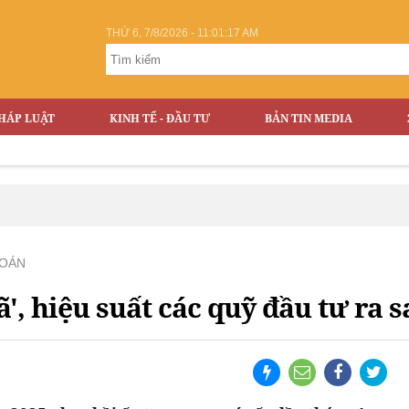
THỨ 6, 7/8/2026 - 11:01:18 AM
HÁP LUẬT
KINH TẾ - ĐẦU TƯ
BẢN TIN MEDIA
OÁN
', hiệu suất các quỹ đầu tư ra s