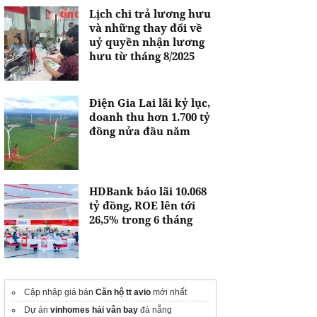
Lịch chi trả lương hưu
và những thay đổi về
uỷ quyền nhận lương
hưu từ tháng 8/2025
Điện Gia Lai lãi kỷ lục,
doanh thu hơn 1.700 tỷ
đồng nửa đầu năm
HDBank báo lãi 10.068
tỷ đồng, ROE lên tới
26,5% trong 6 tháng
Cập nhập giá bán
Căn hộ tt avio
mới nhất
Dự án
vinhomes hải vân bay
đà nẵng