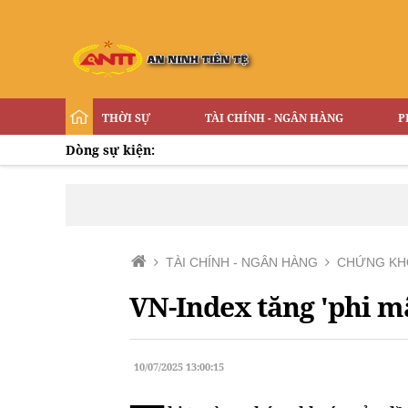
THỜI SỰ
TÀI CHÍNH - NGÂN HÀNG
P
Dòng sự kiện:
TÀI CHÍNH - NGÂN HÀNG
CHỨNG KH
VN-Index tăng 'phi mã
10/07/2025 13:00:15