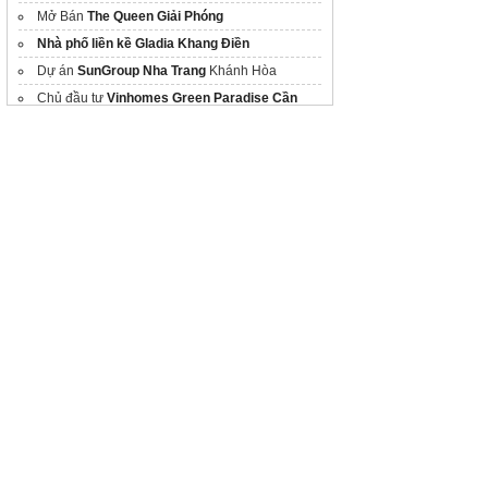
Mở Bán
The Queen Giải Phóng
Nhà phố liền kề Gladia Khang Điền
Dự án
SunGroup Nha Trang
Khánh Hòa
Chủ đầu tư
Vinhomes Green Paradise Cần
Giờ
gladia khang điền
giá
Dự án The icon
Giải thích chi tiết
backcom là gì
từ A-Z cho
người mới
Các dự án
Vinhomes
Vingroup