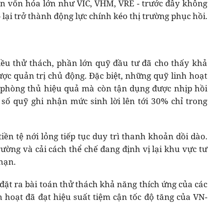
ản vốn hóa lớn như VIC, VHM, VRE - trước đây không
lại trở thành động lực chính kéo thị trường phục hồi.
iều thử thách, phần lớn quỹ đầu tư đã cho thấy khả
ược quản trị chủ động. Đặc biệt, những quỹ linh hoạt
 phòng thủ hiệu quả mà còn tận dụng được nhịp hồi
 số quỹ ghi nhận mức sinh lời lên tới 30% chỉ trong
ền tệ nới lỏng tiếp tục duy trì thanh khoản dồi dào.
ường và cải cách thể chế đang định vị lại khu vực tư
hạn.
ặt ra bài toán thử thách khả năng thích ứng của các
hoạt đã đạt hiệu suất tiệm cận tốc độ tăng của VN-