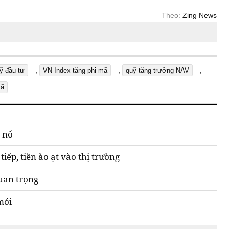
Theo:
Zing News
,
,
,
ỹ đầu tư
VN-Index tăng phi mã
quỹ tăng trưởng NAV
mã
g nổ
iếp, tiền ào ạt vào thị trường
uan trọng
mới