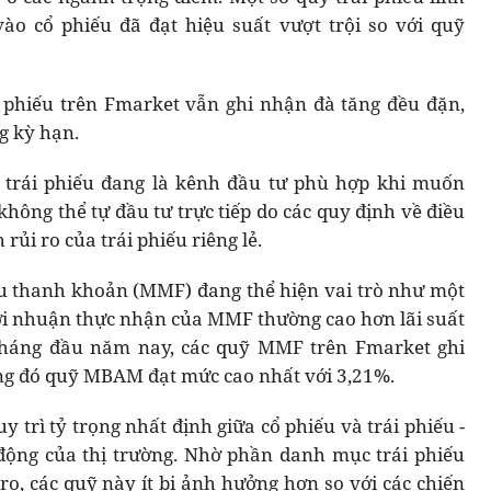
o cổ phiếu đã đạt hiệu suất vượt trội so với quỹ
 phiếu trên Fmarket vẫn ghi nhận đà tăng đều đặn,
g kỳ hạn.
ỹ trái phiếu đang là kênh đầu tư phù hợp khi muốn
không thể tự đầu tư trực tiếp do các quy định về điều
rủi ro của trái phiếu riêng lẻ.
iếu thanh khoản (MMF) đang thể hiện vai trò như một
lợi nhuận thực nhận của MMF thường cao hơn lãi suất
 tháng đầu năm nay, các quỹ MMF trên Fmarket ghi
ong đó quỹ MBAM đạt mức cao nhất với 3,21%.
y trì tỷ trọng nhất định giữa cổ phiếu và trái phiếu -
 động của thị trường. Nhờ phần danh mục trái phiếu
ro, các quỹ này ít bị ảnh hưởng hơn so với các chiến