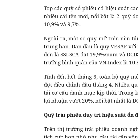
Top các quỹ cổ phiếu có hiệu suất c
nhiều cái tên mới, nổi bật là 2 quỹ d
10,9% và 9,7%.
Ngoài ra, một số quỹ mở trên nền tả
trung hạn. Dẫn đầu là quỹ VESAF với
đến là SSI-SCA đạt 19,9%/năm và DCD
trưởng bình quân của VN-Index là 10,
Tính đến hết tháng 6, toàn bộ quỹ mở
đợt điều chỉnh đầu tháng 4. Nhiều q
tái cơ cấu danh mục kịp thời. Trong 
lợi nhuận vượt 20%, nổi bật nhất là D
Quỹ trái phiếu duy trì hiệu suất ổn 
Trên thị trường trái phiếu doanh ng
tích cực hơn nhờ nhu cầu tái cấp vốn