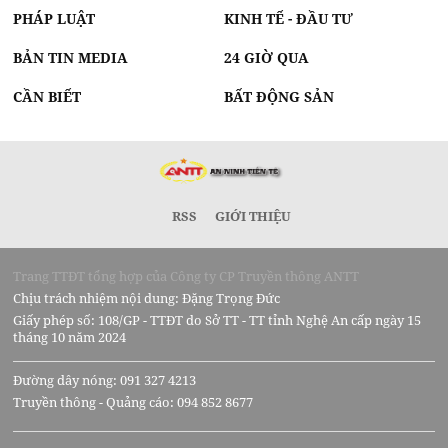
PHÁP LUẬT
KINH TẾ - ĐẦU TƯ
BẢN TIN MEDIA
24 GIỜ QUA
CẦN BIẾT
BẤT ĐỘNG SẢN
RSS
GIỚI THIỆU
Trang TTĐT tổng hợp của Công ty CP Truyền thông ANTT
Chịu trách nhiệm nội dung: Đặng Trọng Đức
Giấy phép số: 108/GP - TTĐT do Sở TT - TT tỉnh Nghệ An cấp ngày 15
tháng 10 năm 2024
Đường dây nóng: 091 327 4213
Truyền thông - Quảng cáo: 094 852 8677