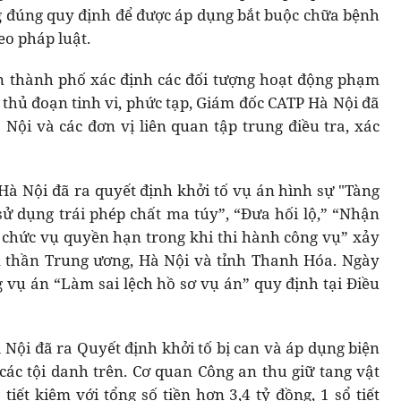
g đúng quy định để được áp dụng bắt buộc chữa bệnh
eo pháp luật.
an thành phố xác định các đối tượng hoạt động phạm
, thủ đoạn tinh vi, phức tạp, Giám đốc CATP Hà Nội đã
ội và các đơn vị liên quan tập trung điều tra, xác
à Nội đã ra quyết định khởi tố vụ án hình sự "Tàng
 sử dụng trái phép chất ma túy”, “Đưa hối lộ,” “Nhận
ng chức vụ quyền hạn trong khi thi hành công vụ” xảy
m thần Trung ương, Hà Nội và tỉnh Thanh Hóa. Ngày
g vụ án “Làm sai lệch hồ sơ vụ án” quy định tại Điều
Nội đã ra Quyết định khởi tố bị can và áp dụng biện
các tội danh trên. Cơ quan Công an thu giữ tang vật
tiết kiệm với tổng số tiền hơn 3,4 tỷ đồng, 1 sổ tiết