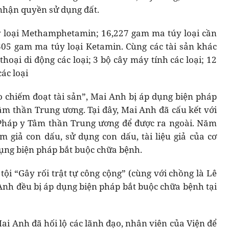
 nhận quyền sử dụng đất.
y loại Methamphetamin; 16,227 gam ma túy loại cần
05 gam ma túy loại Ketamin. Cùng các tài sản khác
thoại di động các loại; 3 bộ cây máy tính các loại; 12
các loại
 chiếm đoạt tài sản”, Mai Anh bị áp dụng biện pháp
âm thần Trung ương. Tại đây, Mai Anh đã cấu kết với
 Pháp y Tâm thần Trung ương để được ra ngoài. Năm
 giả con dấu, sử dụng con dấu, tài liệu giả của cơ
 dụng biện pháp bắt buộc chữa bệnh.
ội “Gây rối trật tự công cộng” (cùng với chồng là Lê
Anh đều bị áp dụng biện pháp bắt buộc chữa bệnh tại
ai Anh đã hối lộ các lãnh đạo, nhân viên của Viện để