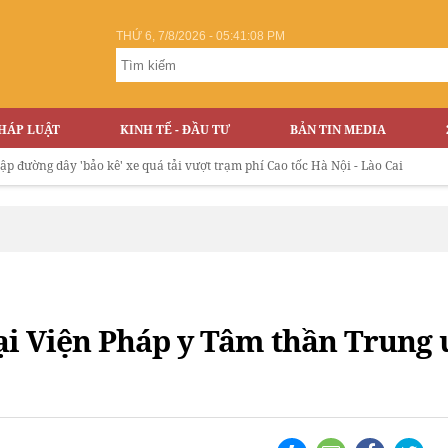
THỨ 6, 7/8/2026 - 05:41:09 PM
HÁP LUẬT
KINH TẾ - ĐẦU TƯ
BẢN TIN MEDIA
'bảo kê' xe quá tải vượt trạm phí Cao tốc Hà Nội - Lào Cai
tại Viện Pháp y Tâm thần Trung