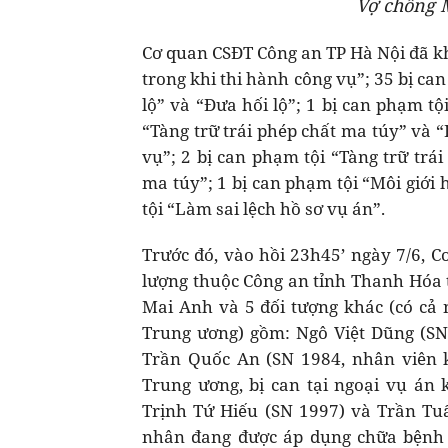
Vợ chồng 
Cơ quan CSĐT Công an TP Hà Nội đã kh
trong khi thi hành công vụ”; 35 bị ca
lộ” và “Đưa hối lộ”; 1 bị can phạm tội
“Tàng trữ trái phép chất ma túy” và 
vụ”; 2 bị can phạm tội “Tàng trữ trá
ma túy”; 1 bị can phạm tội “Môi giới h
tội “Làm sai lệch hồ sơ vụ án”.
Trước đó, vào hồi 23h45’ ngày 7/6, C
lượng thuộc Công an tỉnh Thanh Hóa 
Mai Anh và 5 đối tượng khác (có cả
Trung ương) gồm: Ngô Việt Dũng (SN 1
Trần Quốc An (SN 1984, nhân viên 
Trung ương, bị can tại ngoại vụ án k
Trịnh Tứ Hiếu (SN 1997) và Trần Tu
nhân đang được áp dụng chữa bệnh 