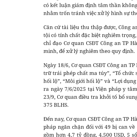
có kết luận giám định tâm thần khôn
nhằm trốn tránh việc xử lý hình sự th
Căn cứ tài liệu thu thập được, Công 
tội có tính chất đặc biệt nghiêm trọng
chỉ đạo Cơ quan CSĐT Công an TP Hà N
minh, để xử lý nghiêm theo quy định.
Ngày 18/6, Cơ quan CSĐT Công an TP H
trữ trái phép chất ma túy”, “Tổ chức
hối lộ”, “Môi giới hối lộ” và “Lợi dụ
ra ngày 7/6/2025 tại Viện pháp y tâ
23/9, Cơ quan điều tra khởi tố bổ sun
375 BLHS.
Đến nay, Cơ quan CSĐT Công an TP Hà 
pháp ngăn chặn đối với 49 bị can về 
gồm hơn 4,7 tỷ đồng, 4.500 USD, 5 sổ 