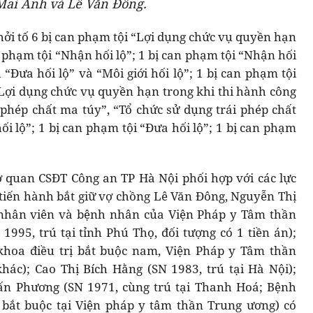
Mai Anh và Lê Văn Đông.
ởi tố 6 bị can phạm tội “Lợi dụng chức vụ quyền hạn
n phạm tội “Nhận hối lộ”; 1 bị can phạm tội “Nhận hối
 “Đưa hối lộ” và “Môi giới hối lộ”; 1 bị can phạm tội
“Lợi dụng chức vụ quyền hạn trong khi thi hành công
i phép chất ma túy”, “Tổ chức sử dụng trái phép chất
ối lộ”; 1 bị can phạm tội “Đưa hối lộ”; 1 bị can phạm
ơ quan CSĐT Công an TP Hà Nội phối hợp với các lực
tiến hành bắt giữ vợ chồng Lê Văn Đông, Nguyễn Thị
 nhân viên và bệnh nhân của Viện Pháp y Tâm thần
995, trú tại tỉnh Phú Thọ, đối tượng có 1 tiền án);
khoa điều trị bắt buộc nam, Viện Pháp y Tâm thần
hác); Cao Thị Bích Hằng (SN 1983, trú tại Hà Nội);
ấn Phương (SN 1971, cùng trú tại Thanh Hoá; Bệnh
bắt buộc tại Viện pháp y tâm thần Trung ương) có