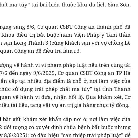
hất ma túy” tại bãi biển thuộc khu du lịch Sầm Sơn,
 rạng sáng 8/6, Cơ quan CSĐT Công an thành phố đã
c Khoa điều trị bắt buộc nam Viện Pháp y Tâm thần
h sạn Long Thành 3 (cùng khách sạn với vợ chồng Lê
quan Công an để điều tra làm rõ.
tượng về hành vi vi phạm pháp luật nêu trên cùng tài
 7/6 đến ngày 9/6/2025, Cơ quan CSĐT Công an TP Hà
ẩn cấp tại nhiều địa điểm là chỗ ở, nơi làm việc của
chức sử dụng trái phép chất ma túy" tại tỉnh Thanh
quan về hành vi đưa, nhận hối lộ. Qua khám xét, Cơ
ều tài liệu, tang vật vụ án trị giá hàng chục tỷ đồng.
 bắt giữ, khám xét khẩn cấp nơi ở, nơi làm việc của
 22 đối tượng có quyết định chữa bệnh bắt buộc nhưng
 8/6/2025); có dấu hiệu “can thiệp trái pháp luật” để