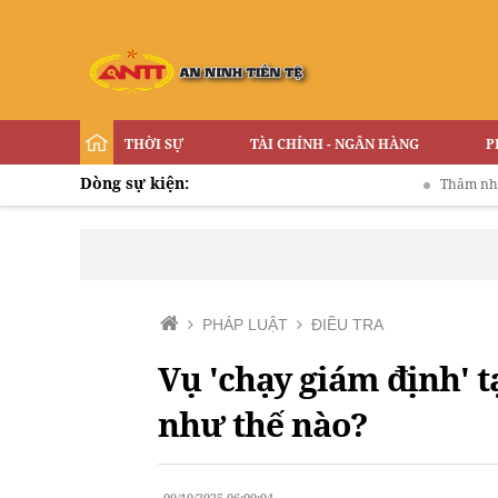
THỜI SỰ
TÀI CHÍNH - NGÂN HÀNG
P
Dòng sự kiện:
Thâm nhập đường dây 
PHÁP LUẬT
ĐIỀU TRA
Vụ 'chạy giám định' 
như thế nào?
09/10/2025 06:00:04