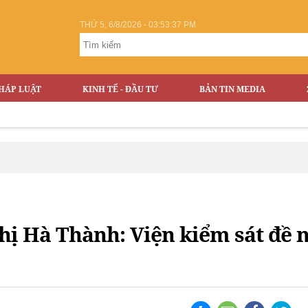
THỨ 5, 6/8/2026 - 03:53:38 PM
HÁP LUẬT
KINH TẾ - ĐẦU TƯ
BẢN TIN MEDIA
hị Hà Thành: Viện kiểm sát đề 