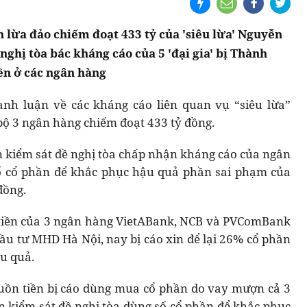
án lừa đảo chiếm đoạt 433 tỷ của 'siêu lừa' Nguyễn
nghị tòa bác kháng cáo của 5 'đại gia' bị Thành
iền ở các ngân hàng
anh luận về các kháng cáo liên quan vụ “siêu lừa”
ộ 3 ngân hàng chiếm đoạt 433 tỷ đồng.
ện kiểm sát đề nghị tòa chấp nhận kháng cáo của ngân
số cổ phần để khắc phục hậu quả phần sai phạm của
đồng.
 tiền của 3 ngân hàng VietABank, NCB và PVComBank
ầu tư MHD Hà Nội, nay bị cáo xin để lại 26% cổ phần
u quả.
guồn tiền bị cáo dùng mua cổ phần do vay mượn cả 3
n kiểm sát đề nghị tòa dùng số cổ phần để khắc phục