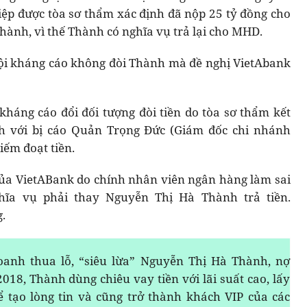
p được tòa sơ thẩm xác định đã nộp 25 tỷ đồng cho
hành, vì thế Thành có nghĩa vụ trả lại cho MHD.
ội kháng cáo không đòi Thành mà đề nghị VietAbank
 kháng cáo đổi đối tượng đòi tiền do tòa sơ thẩm kết
h với bị cáo Quản Trọng Đức (Giám đốc chi nhánh
iếm đoạt tiền.
của VietABank do chính nhân viên ngân hàng làm sai
ĩa vụ phải thay Nguyễn Thị Hà Thành trả tiền.
.
oanh thua lỗ, “siêu lừa” Nguyễn Thị Hà Thành, nợ
018, Thành dùng chiêu vay tiền với lãi suất cao, lấy
ể tạo lòng tin và cũng trở thành khách VIP của các