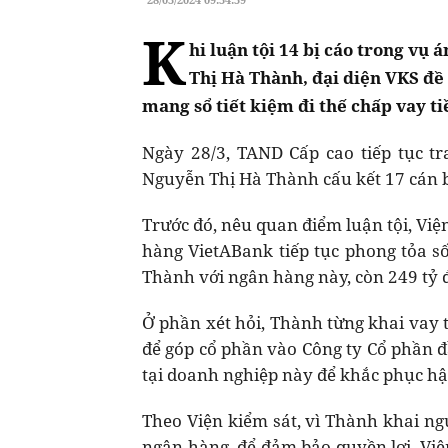
K
hi luận tội 14 bị cáo trong vụ 
Thị Hà Thành, đại diện VKS đề 
mang sổ tiết kiệm đi thế chấp vay t
Ngày 28/3, TAND Cấp cao tiếp tục tr
Nguyễn Thị Hà Thành cấu kết 17 cán b
Trước đó, nêu quan điểm luận tội, Vi
hàng VietABank tiếp tục phong tỏa 
Thành với ngân hàng này, còn 249 tỷ 
Ở phần xét hỏi, Thành từng khai vay
để góp cổ phần vào Công ty Cổ phần đ
tại doanh nghiệp này để khắc phục hậ
Theo Viện kiểm sát, vì Thành khai n
ngân hàng, để đảm bảo quyền lợi, Việ