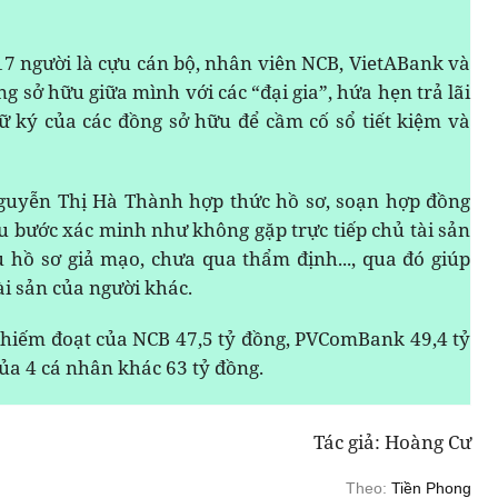
7 người là cựu cán bộ, nhân viên NCB, VietABank và
g sở hữu giữa mình với các “đại gia”, hứa hẹn trả lãi
ữ ký của các đồng sở hữu để cầm cố sổ tiết kiệm và
guyễn Thị Hà Thành hợp thức hồ sơ, soạn hợp đồng
ều bước xác minh như không gặp trực tiếp chủ tài sản
ù hồ sơ giả mạo, chưa qua thẩm định..., qua đó giúp
i sản của người khác.
hiếm đoạt của NCB 47,5 tỷ đồng, PVComBank 49,4 tỷ
ủa 4 cá nhân khác 63 tỷ đồng.
Tác giả: Hoàng Cư
Theo:
Tiền Phong