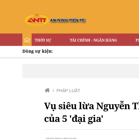
THỜI SỰ
TÀI CHÍNH - NGÂN HÀNG
P
Dòng sự kiện:
PHÁP LUẬT
Vụ siêu lừa Nguyễn T
của 5 'đại gia'
28/03/2024 09:34:39