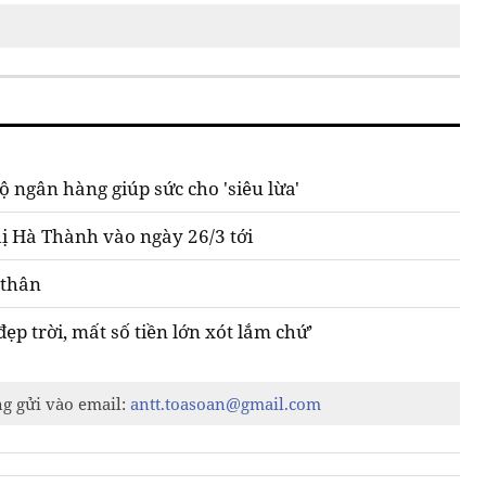
ngân hàng giúp sức cho 'siêu lừa'
hị Hà Thành vào ngày 26/3 tới
 thân
ẹp trời, mất số tiền lớn xót lắm chứ’
ng gửi vào email:
antt.toasoan@gmail.com