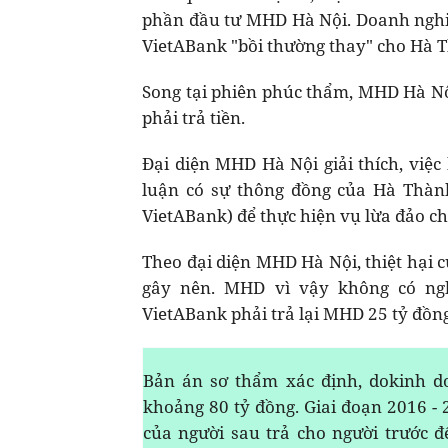
phần đầu tư MHD Hà Nội. Doanh nghiệ
VietABank "bồi thường thay" cho Hà T
Song tại phiên phúc thẩm, MHD Hà N
phải trả tiền.
Đại diện MHD Hà Nội giải thích, việc
luận có sự thông đồng của Hà Thàn
VietABank) để thực hiện vụ lừa đảo ch
Theo đại diện MHD Hà Nội, thiệt hại 
gây nên. MHD vì vậy không có ngh
VietABank phải trả lại MHD 25 tỷ đồng
Bản án sơ thẩm xác định, dokinh d
khoảng 80 tỷ đồng. Giai đoạn 2016 - 2
của người sau trả cho người trước đ