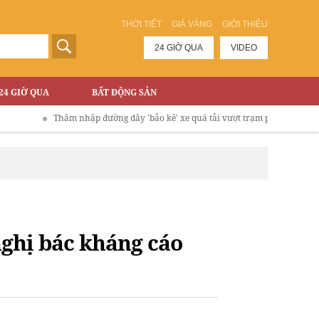
THỜI TIẾT
GIÁ VÀNG
GIỚI THIỆU
24 GIỜ QUA
VIDEO
24 GIỜ QUA
BẤT ĐỘNG SẢN
Thâm nhập đường dây 'bảo kê' xe quá tải vượt trạm phí Cao tốc Hà Nội - Lào 
nghị bác kháng cáo