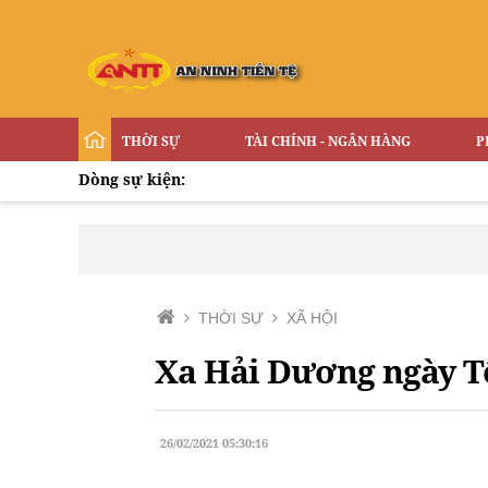
THỜI SỰ
TÀI CHÍNH - NGÂN HÀNG
P
Dòng sự kiện:
THỜI SỰ
XÃ HỘI
Xa Hải Dương ngày Tế
26/02/2021 05:30:16