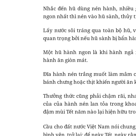
Nhắc đến hũ dùng nén hành, nhiều 
ngon nhất thì nén vào hũ sành, thủy t
Lấy nước sôi tráng qua toàn bộ hũ, 
quan trọng bởi nếu hũ sành bị bẩn hà
Một hũ hành ngon là khi hành ngả 
hành ăn giòn mát.
Đĩa hành nén trắng muốt làm mâm c
bánh chưng hoặc thịt khiến người ăn 
Thưởng thức cũng phải chậm rãi, nh
của của hành nén lan tỏa trong kho
đậm mùi Tết năm nào lại hiện hữu tron
Cầu cho đất nước Việt Nam nói chung
bình yên trở lại; để ngày Tết, ngày rằ