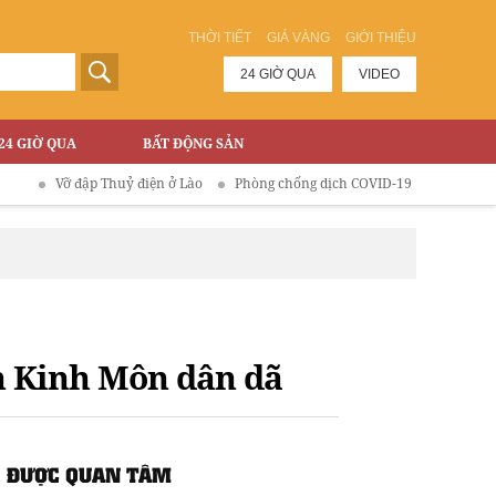
THỜI TIẾT
GIÁ VÀNG
GIỚI THIỆU
24 GIỜ QUA
VIDEO
24 GIỜ QUA
BẤT ĐỘNG SẢN
đập Thuỷ điện ở Lào
Phòng chống dịch COVID-19
n Kinh Môn dân dã
ĐƯỢC QUAN TÂM