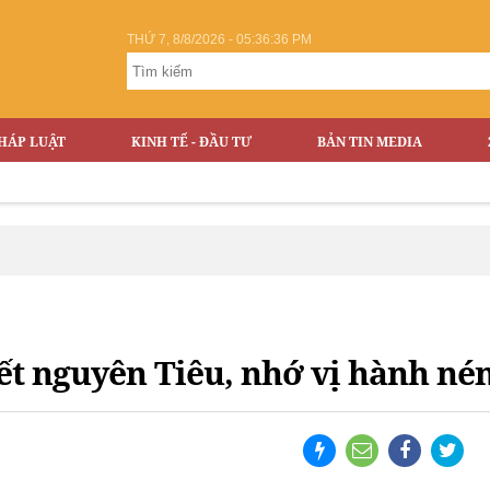
THỨ 7, 8/8/2026 - 05:36:37 PM
HÁP LUẬT
KINH TẾ - ĐẦU TƯ
BẢN TIN MEDIA
Vỡ 
t nguyên Tiêu, nhớ vị hành né