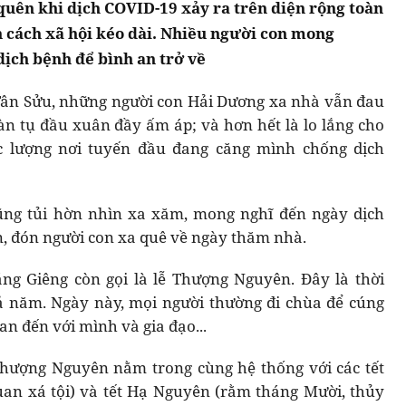
ó quên khi dịch COVID-19 xảy ra trên diện rộng toàn
 cách xã hội kéo dài. Nhiều người con mong
ịch bệnh để bình an trở về
Tân Sửu, những người con Hải Dương xa nhà vẫn đau
n tụ đầu xuân đầy ấm áp; và hơn hết là lo lắng cho
 lượng nơi tuyến đầu đang căng mình chống dịch
ũng tủi hờn nhìn xa xăm, mong nghĩ đến ngày dịch
n, đón người con xa quê về ngày thăm nhà.
áng Giêng còn gọi là lễ Thượng Nguyên. Đây là thời
ả năm. Ngày này, mọi người thường đi chùa để cúng
an đến với mình và gia đạo...
Thượng Nguyên nằm trong cùng hệ thống với các tết
an xá tội) và tết Hạ Nguyên (rằm tháng Mười, thủy