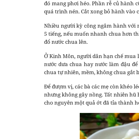
đó mang phơi héo. Phần rễ củ hành c
quá trình nén. Cắt xong bỏ hành vào 
Nhiều người kỳ công ngâm hành với n
5 tiếng, nếu muốn nhanh chua hơn thì
đổ nước chua lên.
Ở Kinh Môn, người dân hạn chế mua l
nước dưa chua hay nước làm đậu để m
chua tự nhiên, mềm, không chua gắt b
Để đượm vị, các bà các mẹ còn khéo lé
nhưng không gây nồng. Tất nhiên hũ h
cho nguyên một quả ớt đã tỉa thành ho