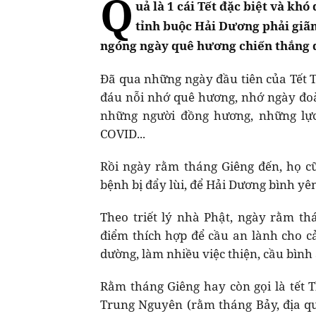
Q
uả là 1 cái Tết đặc biệt và kh
tỉnh buộc Hải Dương phải giãn
ngóng ngày quê hương chiến thắng d
Đã qua những ngày đầu tiên của Tết 
đáu nỗi nhớ quê hương, nhớ ngày đoà
những người đồng hương, những lực
COVID...
Rồi ngày rằm tháng Giêng đến, họ c
bệnh bị đẩy lùi, để Hải Dương bình yê
Theo triết lý nhà Phật, ngày rằm th
điểm thích hợp để cầu an lành cho c
dường, làm nhiều việc thiện, cầu bình 
Rằm tháng Giêng hay còn gọi là tết 
Trung Nguyên (rằm tháng Bảy, địa qu