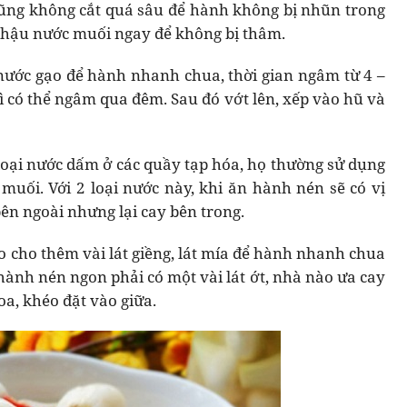
ũng không cắt quá sâu để hành không bị nhũn trong
chậu nước muối ngay để không bị thâm.
ước gạo để hành nhanh chua, thời gian ngâm từ 4 –
 có thể ngâm qua đêm. Sau đó vớt lên, xếp vào hũ và
oại nước dấm ở các quầy tạp hóa, họ thường sử dụng
uối. Với 2 loại nước này, khi ăn hành nén sẽ có vị
ên ngoài nhưng lại cay bên trong.
o cho thêm vài lát giềng, lát mía để hành nhanh chua
ành nén ngon phải có một vài lát ớt, nhà nào ưa cay
a, khéo đặt vào giữa.