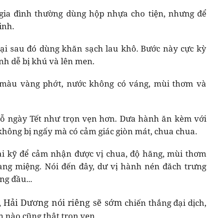
gia đình thường dùng hộp nhựa cho tiện, nhưng để
inh.
vại sau đó dùng khăn sạch lau khô. Bước này cực kỳ
nh dễ bị khú và lên men.
màu vàng phớt, nước không có váng, mùi thơm và
ỗ ngày Tết như trọn vẹn hơn. Dưa hành ăn kèm với
không bị ngấy mà có cảm giác giòn mát, chua chua.
ai kỹ để cảm nhận được vị chua, độ hăng, mùi thơm
ang miệng. Nói đến đây, dư vị hành nén đăch trưng
g đầu...
Hải Dương nói riêng sẽ sớm
,
chiến thắng đại dịch,
m nào cũng thật trọn vẹn...