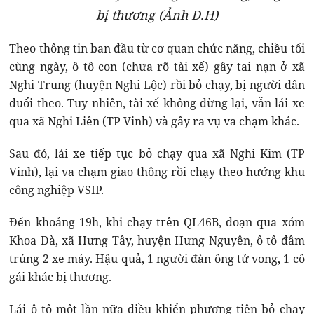
bị thương (Ảnh D.H)
Theo thông tin ban đầu từ cơ quan chức năng, chiều tối
cùng ngày, ô tô con (chưa rõ tài xế) gây tai nạn ở xã
Nghi Trung (huyện Nghi Lộc) rồi bỏ chạy, bị người dân
đuổi theo. Tuy nhiên, tài xế không dừng lại, vẫn lái xe
qua xã Nghi Liên (TP Vinh) và gây ra vụ va chạm khác.
Sau đó, lái xe tiếp tục bỏ chạy qua xã Nghi Kim (TP
Vinh), lại va chạm giao thông rồi chạy theo hướng khu
công nghiệp VSIP.
Đến khoảng 19h, khi chạy trên QL46B, đoạn qua xóm
Khoa Đà, xã Hưng Tây, huyện Hưng Nguyên, ô tô đâm
trúng 2 xe máy. Hậu quả, 1 người đàn ông tử vong, 1 cô
gái khác bị thương.
Lái ô tô một lần nữa điều khiển phương tiện bỏ chạy