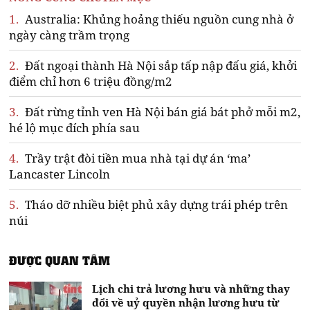
1.
Australia: Khủng hoảng thiếu nguồn cung nhà ở
ngày càng trầm trọng
2.
Đất ngoại thành Hà Nội sắp tấp nập đấu giá, khởi
điểm chỉ hơn 6 triệu đồng/m2
3.
Đất rừng tỉnh ven Hà Nội bán giá bát phở mỗi m2,
hé lộ mục đích phía sau
4.
Trầy trật đòi tiền mua nhà tại dự án ‘ma’
Lancaster Lincoln
5.
Tháo dỡ nhiều biệt phủ xây dựng trái phép trên
núi
ĐƯỢC QUAN TÂM
Lịch chi trả lương hưu và những thay
đổi về uỷ quyền nhận lương hưu từ