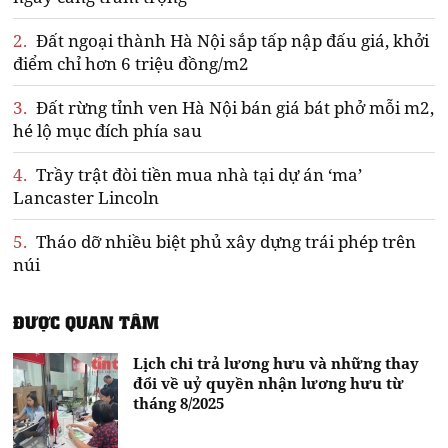
2.
Đất ngoại thành Hà Nội sắp tấp nập đấu giá, khởi
điểm chỉ hơn 6 triệu đồng/m2
3.
Đất rừng tỉnh ven Hà Nội bán giá bát phở mỗi m2,
hé lộ mục đích phía sau
4.
Trầy trật đòi tiền mua nhà tại dự án ‘ma’
Lancaster Lincoln
5.
Tháo dỡ nhiều biệt phủ xây dựng trái phép trên
núi
ĐƯỢC QUAN TÂM
Lịch chi trả lương hưu và những thay
đổi về uỷ quyền nhận lương hưu từ
tháng 8/2025