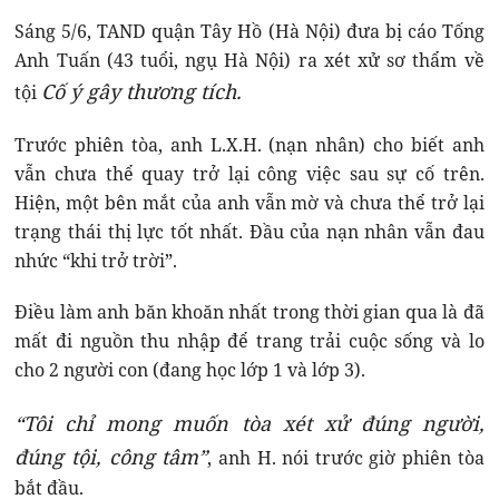
Sáng 5/6, TAND quận Tây Hồ (Hà Nội) đưa bị cáo Tống
Anh Tuấn (43 tuổi, ngụ Hà Nội) ra xét xử sơ thẩm về
Cố ý gây thương tích.
tội
Trước phiên tòa, anh L.X.H. (nạn nhân) cho biết anh
vẫn chưa thể quay trở lại công việc sau sự cố trên.
Hiện, một bên mắt của anh vẫn mờ và chưa thể trở lại
trạng thái thị lực tốt nhất. Đầu của nạn nhân vẫn đau
nhức “khi trở trời”.
Điều làm anh băn khoăn nhất trong thời gian qua là đã
mất đi nguồn thu nhập để trang trải cuộc sống và lo
cho 2 người con (đang học lớp 1 và lớp 3).
“Tôi chỉ mong muốn tòa xét xử đúng người,
đúng tội, công tâm”
, anh H. nói trước giờ phiên tòa
bắt đầu.