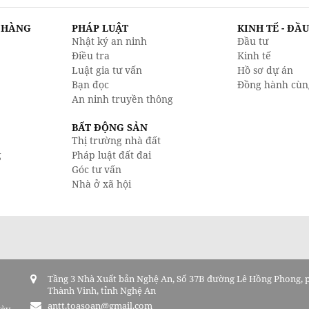
N HÀNG
PHÁP LUẬT
KINH TẾ - ĐẦ
Nhật ký an ninh
Đầu tư
Điều tra
Kinh tế
Luật gia tư vấn
Hồ sơ dự án
Bạn đọc
Đồng hành cùn
An ninh truyền thông
BẤT ĐỘNG SẢN
Thị trường nhà đất
g
Pháp luật đất đai
Góc tư vấn
Nhà ở xã hội
Tầng 3 Nhà Xuất bản Nghệ An, Số 37B đường Lê Hồng Phong,
Thành Vinh, tỉnh Nghệ An
antt.toasoan@gmail.com