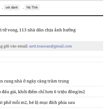
,
,
sét đánh
Hà Tĩnh
ời tử vong, 113 nhà dân chịu ảnh hưởng
ng gửi vào email:
antt.toasoan@gmail.com
n cung nhà ở ngày càng trầm trọng
 đấu giá, khởi điểm chỉ hơn 6 triệu đồng/m2
át phở mỗi m2, hé lộ mục đích phía sau