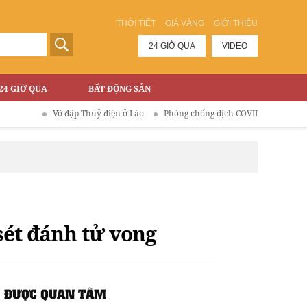
THỜI TIẾT
GIÁ VÀNG
GIỚI THIỆU
24 GIỜ QUA
VIDEO
24 GIỜ QUA
BẤT ĐỘNG SẢN
Vỡ đập Thuỷ điện ở Lào
Phòng chống dịch COVID-19
sét đánh tử vong
ĐƯỢC QUAN TÂM