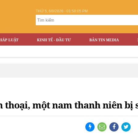
THỨ 5, 6/8/2026 - 01:58:06 PM
HÁP LUẬT
KINH TẾ - ĐẦU TƯ
BẢN TIN MEDIA
 thoại, một nam thanh niên bị 