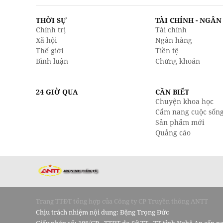
THỜI SỰ
TÀI CHÍNH - NGÂ
Chính trị
Tài chính
Xã hội
Ngân hàng
Thế giới
Tiền tệ
Bình luận
Chứng khoán
24 GIỜ QUA
CẦN BIẾT
Chuyện khoa học
Cẩm nang cuộc sốn
Sản phẩm mới
Quảng cáo
Trang TTĐT tổng hợp của Công ty CP Truyền thông ANTT
Chịu trách nhiệm nội dung: Đặng Trọng Đức