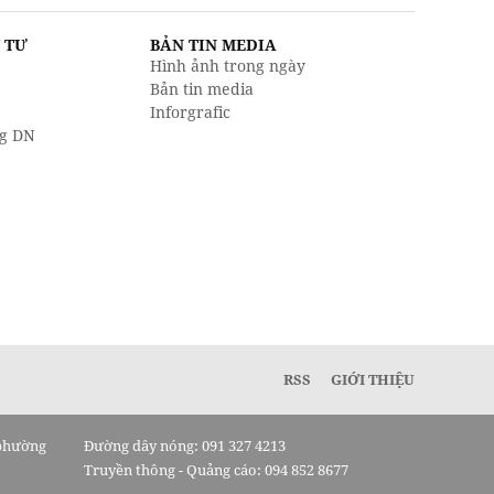
U TƯ
BẢN TIN MEDIA
Hình ảnh trong ngày
Bản tin media
Inforgrafic
g DN
RSS
GIỚI THIỆU
 phường
Đường dây nóng: 091 327 4213
Truyền thông - Quảng cáo: 094 852 8677