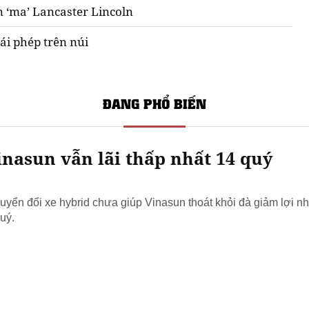
n ‘ma’ Lancaster Lincoln
ái phép trên núi
ĐANG PHỔ BIẾN
nasun vẫn lãi thấp nhất 14 quý
yển đổi xe hybrid chưa giúp Vinasun thoát khỏi đà giảm lợi nh
uý.