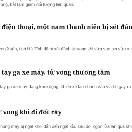
vong, bắt tạm giam đối tượng liên quan.
điện thoại, một nam thanh niên bị sét đá
g Xuân, tỉnh Hà Tĩnh đã bị sét đánh tử vong khi vừa sạc pin vừa x
ặn tay ga xe máy, tử vong thương tâm
n tay ga xe máy đang khởi động, khiến xe lao nhanh vào vỉa hè gây ra 
 vong khi đi đốt rẫy
 không may bị ngạt khói dẫn đến ngất xỉu, sau đó, ngọn lửa lan qua kh