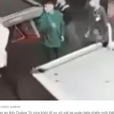
12/2025 16:08:49
g an tỉnh Quảng Trị vừa khởi tố vụ xô xát tại quán bida khiến một thi