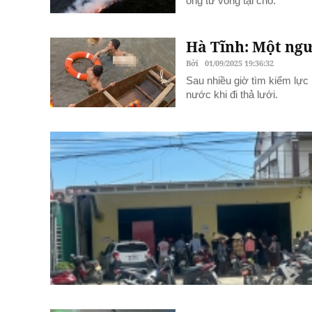
ông tử vong tại chỗ.
Hà Tĩnh: Một ngư
Bởi
01/09/2025 19:36:32
Sau nhiều giờ tìm kiếm lực
nước khi đi thả lưới.