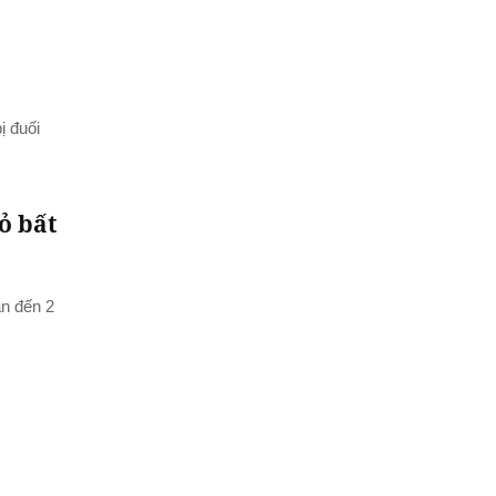
ị đuối
ỏ bất
ẫn đến 2