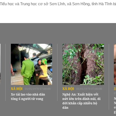
Tiểu học và Trung học cơ sở Sơn Lĩnh, xã Sơn Hồng, tỉnh Hà Tĩnh bị
XÃ HỘI
XÃ HỘI
2
01/01/1970 07:00:00
01/01/1970 07:00:00
0
Xe tải lao vào nhà dân
Nghệ An: Xuất hiện vết
N
tông 6 người tử vong
nứt lớn trên đỉnh núi, di
N
dời khẩn cấp nhiều hộ
c
dân
g