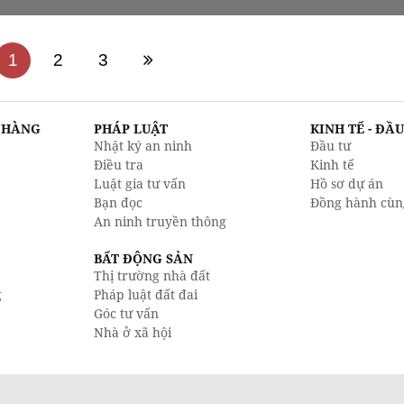
1
2
3
N HÀNG
PHÁP LUẬT
KINH TẾ - ĐẦ
Nhật ký an ninh
Đầu tư
Điều tra
Kinh tế
Luật gia tư vấn
Hồ sơ dự án
Bạn đọc
Đồng hành cùn
An ninh truyền thông
BẤT ĐỘNG SẢN
Thị trường nhà đất
g
Pháp luật đất đai
Góc tư vấn
Nhà ở xã hội