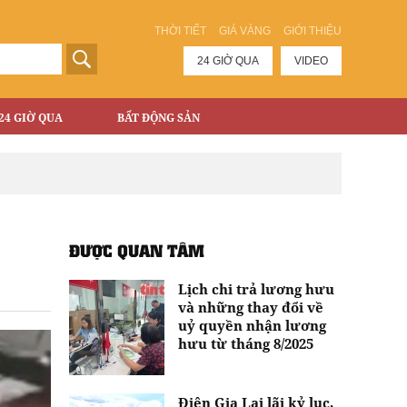
THỜI TIẾT
GIÁ VÀNG
GIỚI THIỆU
24 GIỜ QUA
VIDEO
24 GIỜ QUA
BẤT ĐỘNG SẢN
ĐƯỢC QUAN TÂM
Lịch chi trả lương hưu
và những thay đổi về
uỷ quyền nhận lương
hưu từ tháng 8/2025
Điện Gia Lai lãi kỷ lục,