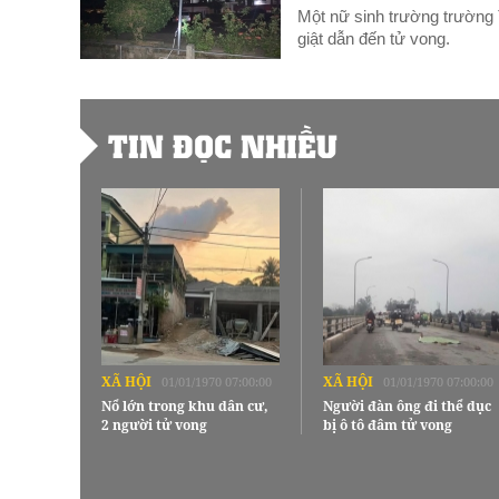
Một nữ sinh trường trường 
giật dẫn đến tử vong.
TIN ĐỌC NHIỀU
XÃ HỘI
XÃ HỘI
01/01/1970 07:00:00
01/01/1970 07:00:00
Nổ lớn trong khu dân cư,
Người đàn ông đi thể dục
2 người tử vong
bị ô tô đâm tử vong