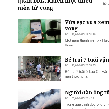
quán bida khiến một thiếu
tử 
niên tử vong
Vừa sạc vừa xem 
vong
Bởi
12/09/2025 19:51:18
Một nam thanh niên xã Hươn
thoại.
Bé trai 7 tuổi v
Bởi
10/09/2025 20:50:55
Bé trai 7 tuổi ở Lào Cai vặ
nạn thương tâm.
Người đàn ông tử
Bởi
07/09/2025 20:42:41
Trong quá trình đốt, ông L.