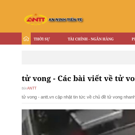
THỜI SỰ
TÀI CHÍNH - NGÂN HÀNG
P
tử vong - Các bài viết về tử v
ANTT
Bởi
tử vong - antt.vn cập nhật tin tức về chủ đề tử vong nha