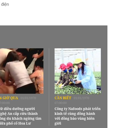
 điện
4 GIỜ QUA
CẦN BIẾT
01/01/1970
01/01/1970
7:00:00
07:00:00
ữ điều dưỡng người
Công ty Nafoods phát triển
ghệ An cấp cứu thành
kinh tế cùng đồng hành
ông du khách ngừng tim
với đồng bào vùng biên
iữa phố cổ Hoa Lư
giới