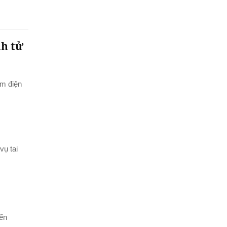
nh tử
em điện
vụ tai
iến