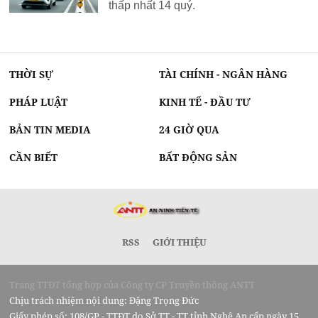
thấp nhất 14 quý.
THỜI SỰ
TÀI CHÍNH - NGÂN HÀNG
PHÁP LUẬT
KINH TẾ - ĐẦU TƯ
BẢN TIN MEDIA
24 GIỜ QUA
CẦN BIẾT
BẤT ĐỘNG SẢN
RSS
GIỚI THIỆU
Trang TTĐT tổng hợp của Công ty CP Truyền thông ANTT
Chịu trách nhiệm nội dung: Đặng Trọng Đức
Giấy phép số: 108/GP - TTĐT do Sở TT - TT tỉnh Nghệ An cấp ngày 15