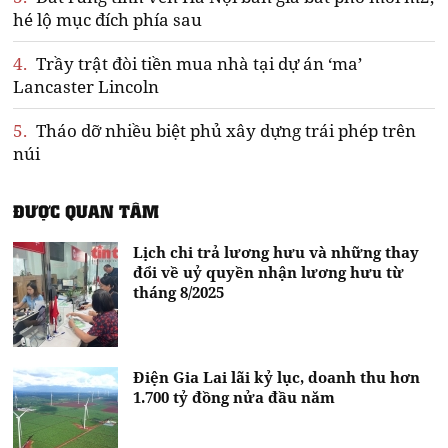
hé lộ mục đích phía sau
4.
Trầy trật đòi tiền mua nhà tại dự án ‘ma’
Lancaster Lincoln
5.
Tháo dỡ nhiều biệt phủ xây dựng trái phép trên
núi
ĐƯỢC QUAN TÂM
Lịch chi trả lương hưu và những thay
đổi về uỷ quyền nhận lương hưu từ
tháng 8/2025
Điện Gia Lai lãi kỷ lục, doanh thu hơn
1.700 tỷ đồng nửa đầu năm