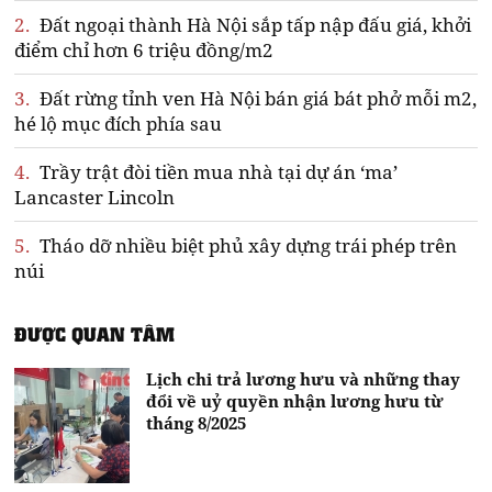
2.
Đất ngoại thành Hà Nội sắp tấp nập đấu giá, khởi
điểm chỉ hơn 6 triệu đồng/m2
3.
Đất rừng tỉnh ven Hà Nội bán giá bát phở mỗi m2,
hé lộ mục đích phía sau
4.
Trầy trật đòi tiền mua nhà tại dự án ‘ma’
Lancaster Lincoln
5.
Tháo dỡ nhiều biệt phủ xây dựng trái phép trên
núi
ĐƯỢC QUAN TÂM
Lịch chi trả lương hưu và những thay
đổi về uỷ quyền nhận lương hưu từ
tháng 8/2025