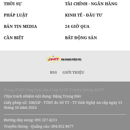
THỜI SỰ
TÀI CHÍNH - NGÂN HÀNG
PHÁP LUẬT
KINH TẾ - ĐẦU TƯ
BẢN TIN MEDIA
24 GIỜ QUA
CẦN BIẾT
BẤT ĐỘNG SẢN
RSS
GIỚI THIỆU
Trang TTĐT tổng hợp của Công ty CP Truyền thông ANTT
Chịu trách nhiệm nội dung: Đặng Trọng Đức
Giấy phép số: 108/GP - TTĐT do Sở TT - TT tỉnh Nghệ An cấp ngày 15
tháng 10 năm 2024
Đường dây nóng: 091 327 4213
Truyền thông - Quảng cáo: 094 852 8677