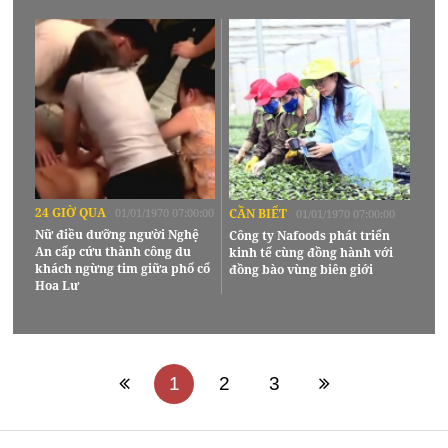
24 GIỜ QUA
01/01/1970 07:00:00
CẦN BIẾT
01/01/1970 07:00:00
Nữ điều dưỡng người Nghệ
Công ty Nafoods phát triển
An cấp cứu thành công du
kinh tế cùng đồng hành với
khách ngừng tim giữa phố cổ
đồng bào vùng biên giới
Hoa Lư
1
2
3