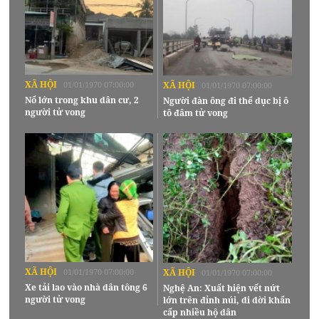
XÃ HỘI
01/01/1970 07:00:00
XÃ HỘI
01/01/1970 07:00:00
Nổ lớn trong khu dân cư, 2
Người đàn ông đi thể dục bị ô
người tử vong
tô đâm tử vong
XÃ HỘI
01/01/1970 07:00:00
XÃ HỘI
01/01/1970 07:00:00
Xe tải lao vào nhà dân tông 6
Nghệ An: Xuất hiện vết nứt
người tử vong
lớn trên đỉnh núi, di dời khẩn
cấp nhiều hộ dân