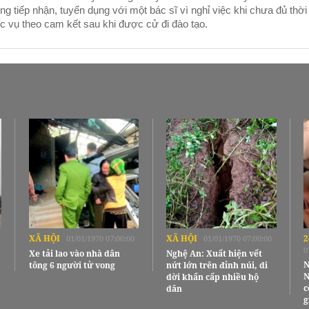
ng tiếp nhận, tuyển dụng với một bác sĩ vì nghỉ việc khi chưa đủ thời
c vụ theo cam kết sau khi được cử đi đào tạo.
XÃ HỘI
XÃ HỘI
2
01/01/1970 07:00:00
01/01/1970 07:00:00
0
Xe tải lao vào nhà dân
Nghệ An: Xuất hiện vết
N
tông 6 người tử vong
nứt lớn trên đỉnh núi, di
N
dời khẩn cấp nhiều hộ
c
dân
g