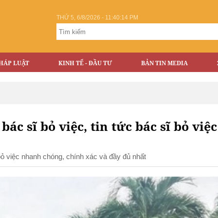
THỨ 5, 6/8/2026 - 11:40:14 PM
HÁP LUẬT
KINH TẾ - ĐẦU TƯ
BẢN TIN MEDIA
 bác sĩ bỏ việc, tin tức bác sĩ bỏ việc
ĩ bỏ việc nhanh chóng, chính xác và đầy đủ nhất