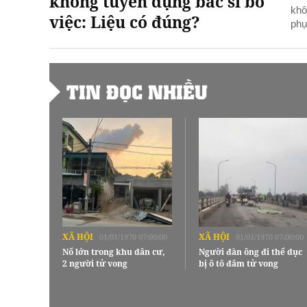
không tuyển dụng bác sĩ bỏ
khô
việc: Liệu có đúng?
phụ
TIN ĐỌC NHIỀU
XÃ HỘI
XÃ HỘI
01/01/1970 07:00:00
01/01/1970 07:00:00
Nổ lớn trong khu dân cư,
Người đàn ông đi thể dục
2 người tử vong
bị ô tô đâm tử vong