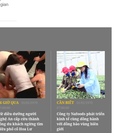
 gian
4 GIỜ QUA
CẦN BIẾT
01/01/1970
01/01/1970
7:00:00
07:00:00
ữ điều dưỡng người
Công ty Nafoods phát triển
ghệ An cấp cứu thành
kinh tế cùng đồng hành
ông du khách ngừng tim
với đồng bào vùng biên
iữa phố cổ Hoa Lư
giới