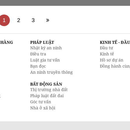
1
2
3
N HÀNG
PHÁP LUẬT
KINH TẾ - ĐẦ
Nhật ký an ninh
Đầu tư
Điều tra
Kinh tế
Luật gia tư vấn
Hồ sơ dự án
Bạn đọc
Đồng hành cùn
An ninh truyền thông
BẤT ĐỘNG SẢN
Thị trường nhà đất
g
Pháp luật đất đai
Góc tư vấn
Nhà ở xã hội