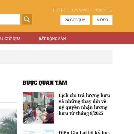
THỜI TIẾT
GIÁ VÀNG
GIỚI THIỆU
24 GIỜ QUA
VIDEO
24 GIỜ QUA
BẤT ĐỘNG SẢN
ĐƯỢC QUAN TÂM
Lịch chi trả lương hưu
và những thay đổi về
uỷ quyền nhận lương
hưu từ tháng 8/2025
Điện Gia Lai lãi kỷ lục,