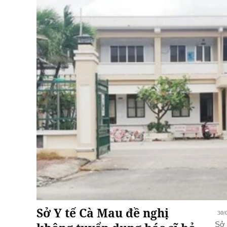
Sở Y tế Cà Mau đề nghị
30/
Sở 