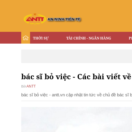
THỜI SỰ
TÀI CHÍNH - NGÂN HÀNG
P
bác sĩ bỏ việc - Các bài viết về
ANTT
Bởi
bác sĩ bỏ việc - antt.vn cập nhật tin tức về chủ đề bác s