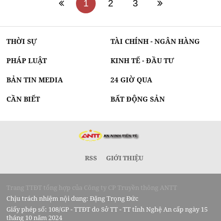
1
2
3
THỜI SỰ
TÀI CHÍNH - NGÂN HÀNG
PHÁP LUẬT
KINH TẾ - ĐẦU TƯ
BẢN TIN MEDIA
24 GIỜ QUA
CẦN BIẾT
BẤT ĐỘNG SẢN
RSS
GIỚI THIỆU
Trang TTĐT tổng hợp của Công ty CP Truyền thông ANTT
Chịu trách nhiệm nội dung: Đặng Trọng Đức
Giấy phép số: 108/GP - TTĐT do Sở TT - TT tỉnh Nghệ An cấp ngày 15
tháng 10 năm 2024