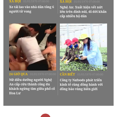
XÃ HỘI
01/01/1970 07:00:00
XÃ HỘI
01/01/1970 07:00:00
Xe tải lao vào nhà dân tông 6
Nghệ An: Xuất hiện vết nứt
người tử vong
lớn trên đỉnh núi, di dời khẩn
cấp nhiều hộ dân
24 GIỜ QUA
01/01/1970 07:00:00
CẦN BIẾT
01/01/1970 07:00:00
Nữ điều dưỡng người Nghệ
Công ty Nafoods phát triển
An cấp cứu thành công du
kinh tế cùng đồng hành với
khách ngừng tim giữa phố cổ
đồng bào vùng biên giới
Hoa Lư