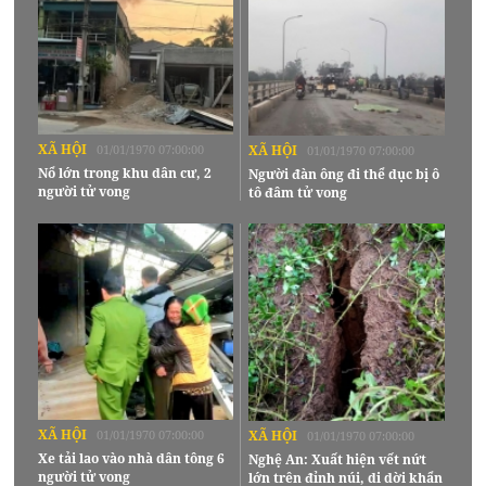
XÃ HỘI
01/01/1970 07:00:00
XÃ HỘI
01/01/1970 07:00:00
Nổ lớn trong khu dân cư, 2
Người đàn ông đi thể dục bị ô
người tử vong
tô đâm tử vong
XÃ HỘI
01/01/1970 07:00:00
XÃ HỘI
01/01/1970 07:00:00
Xe tải lao vào nhà dân tông 6
Nghệ An: Xuất hiện vết nứt
người tử vong
lớn trên đỉnh núi, di dời khẩn