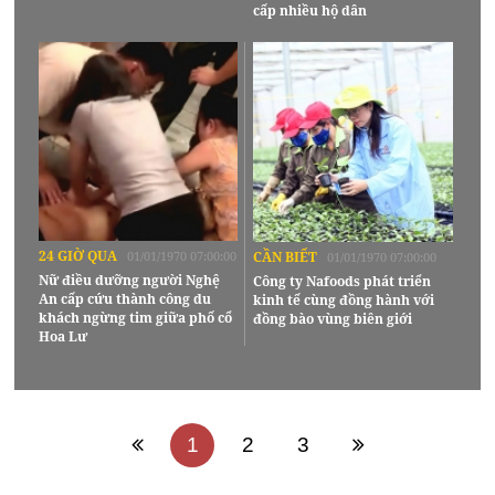
cấp nhiều hộ dân
24 GIỜ QUA
01/01/1970 07:00:00
CẦN BIẾT
01/01/1970 07:00:00
Nữ điều dưỡng người Nghệ
Công ty Nafoods phát triển
An cấp cứu thành công du
kinh tế cùng đồng hành với
khách ngừng tim giữa phố cổ
đồng bào vùng biên giới
Hoa Lư
1
2
3