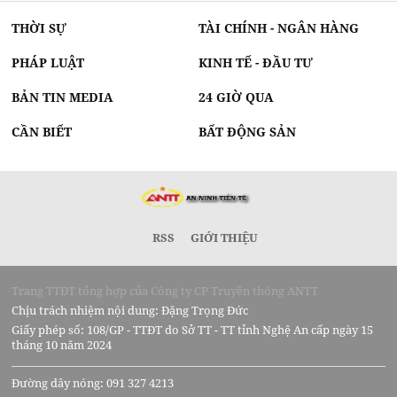
THỜI SỰ
TÀI CHÍNH - NGÂN HÀNG
PHÁP LUẬT
KINH TẾ - ĐẦU TƯ
BẢN TIN MEDIA
24 GIỜ QUA
CẦN BIẾT
BẤT ĐỘNG SẢN
RSS
GIỚI THIỆU
Trang TTĐT tổng hợp của Công ty CP Truyền thông ANTT
Chịu trách nhiệm nội dung: Đặng Trọng Đức
Giấy phép số: 108/GP - TTĐT do Sở TT - TT tỉnh Nghệ An cấp ngày 15
tháng 10 năm 2024
Đường dây nóng: 091 327 4213