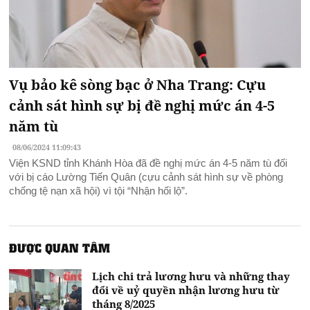
Vụ bảo kê sòng bạc ở Nha Trang: Cựu
cảnh sát hình sự bị đề nghị mức án 4-5
năm tù
08/06/2024 11:09:43
Viện KSND tỉnh Khánh Hòa đã đề nghị mức án 4-5 năm tù đối
với bị cáo Lường Tiến Quân (cựu cảnh sát hình sự về phòng
chống tệ nạn xã hội) vì tội “Nhận hối lộ”.
ĐƯỢC QUAN TÂM
Lịch chi trả lương hưu và những thay
đổi về uỷ quyền nhận lương hưu từ
tháng 8/2025