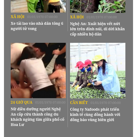
XÃ HỘI
01/01/1970 07:00:00
XÃ HỘI
01/01/1970 07:00:00
Xe tải lao vào nhà dân tông 6
Nghệ An: Xuất hiện vết nứt
người tử vong
lớn trên đỉnh núi, di dời khẩn
cấp nhiều hộ dân
24 GIỜ QUA
01/01/1970 07:00:00
CẦN BIẾT
01/01/1970 07:00:00
Nữ điều dưỡng người Nghệ
Công ty Nafoods phát triển
An cấp cứu thành công du
kinh tế cùng đồng hành với
khách ngừng tim giữa phố cổ
đồng bào vùng biên giới
Hoa Lư