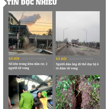
TIN ĐỌC NHIỀU
XÃ HỘI
01/01/1970 07:00:00
XÃ HỘI
01/01/1970 07:00:00
Nổ lớn trong khu dân cư, 2
Người đàn ông đi thể dục bị ô
người tử vong
tô đâm tử vong