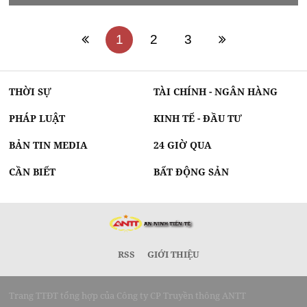
1
2
3
THỜI SỰ
TÀI CHÍNH - NGÂN HÀNG
PHÁP LUẬT
KINH TẾ - ĐẦU TƯ
BẢN TIN MEDIA
24 GIỜ QUA
CẦN BIẾT
BẤT ĐỘNG SẢN
RSS
GIỚI THIỆU
Trang TTĐT tổng hợp của Công ty CP Truyền thông ANTT