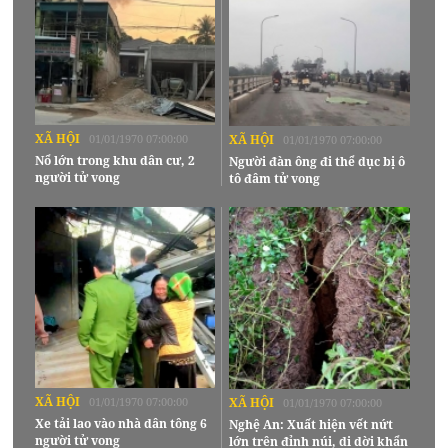
XÃ HỘI
01/01/1970 07:00:00
XÃ HỘI
01/01/1970 07:00:00
Nổ lớn trong khu dân cư, 2
Người đàn ông đi thể dục bị ô
người tử vong
tô đâm tử vong
XÃ HỘI
01/01/1970 07:00:00
XÃ HỘI
01/01/1970 07:00:00
Xe tải lao vào nhà dân tông 6
Nghệ An: Xuất hiện vết nứt
người tử vong
lớn trên đỉnh núi, di dời khẩn