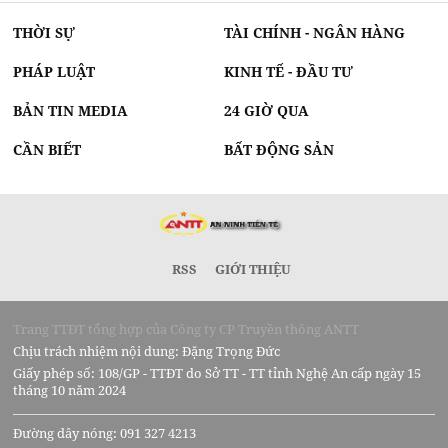
THỜI SỰ
TÀI CHÍNH - NGÂN HÀNG
PHÁP LUẬT
KINH TẾ - ĐẦU TƯ
BẢN TIN MEDIA
24 GIỜ QUA
CẦN BIẾT
BẤT ĐỘNG SẢN
RSS
GIỚI THIỆU
Trang TTĐT tổng hợp của Công ty CP Truyền thông ANTT
Chịu trách nhiệm nội dung: Đặng Trọng Đức
Giấy phép số: 108/GP - TTĐT do Sở TT - TT tỉnh Nghệ An cấp ngày 15
tháng 10 năm 2024
Đường dây nóng: 091 327 4213