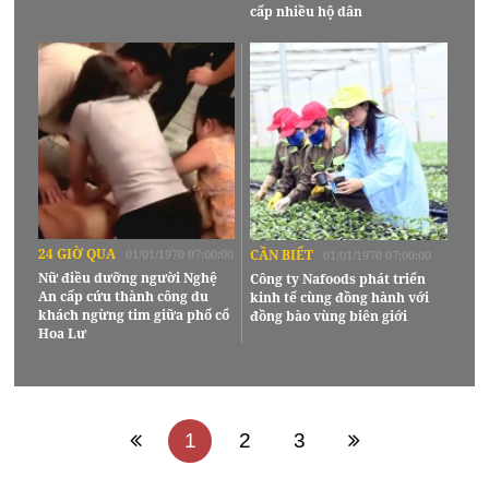
cấp nhiều hộ dân
24 GIỜ QUA
01/01/1970 07:00:00
CẦN BIẾT
01/01/1970 07:00:00
Nữ điều dưỡng người Nghệ
Công ty Nafoods phát triển
An cấp cứu thành công du
kinh tế cùng đồng hành với
khách ngừng tim giữa phố cổ
đồng bào vùng biên giới
Hoa Lư
1
2
3