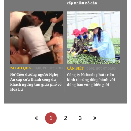
cấp nhiều hộ dân
24 GIỜ QUA
01/01/1970 07:00:00
CẦN BIẾT
01/01/1970 07:00:00
Nữ điều dưỡng người Nghệ
Công ty Nafoods phát triển
An cấp cứu thành công du
kinh tế cùng đồng hành với
khách ngừng tim giữa phố cổ
đồng bào vùng biên giới
Hoa Lư
1
2
3