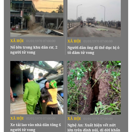
XÃ HỘI
01/01/1970 07:00:00
XÃ HỘI
01/01/1970 07:00:00
Nổ lớn trong khu dân cư, 2
Người đàn ông đi thể dục bị ô
người tử vong
tô đâm tử vong
XÃ HỘI
01/01/1970 07:00:00
XÃ HỘI
01/01/1970 07:00:00
Xe tải lao vào nhà dân tông 6
Nghệ An: Xuất hiện vết nứt
người tử vong
lớn trên đỉnh núi, di dời khẩn