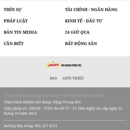
THỜI SỰ
TÀI CHÍNH - NGÂN HÀNG
PHÁP LUẬT
KINH TẾ - ĐẦU TƯ
BẢN TIN MEDIA
24 GIỜ QUA
CẦN BIẾT
BẤT ĐỘNG SẢN
RSS
GIỚI THIỆU
Trang TTĐT tổng hợp của Công ty CP Truyền thông ANTT
Chịu trách nhiệm nội dung: Đặng Trọng Đức
Giấy phép số: 108/GP - TTĐT do Sở TT - TT tỉnh Nghệ An cấp ngày 15
tháng 10 năm 2024
Đường dây nóng: 091 327 4213