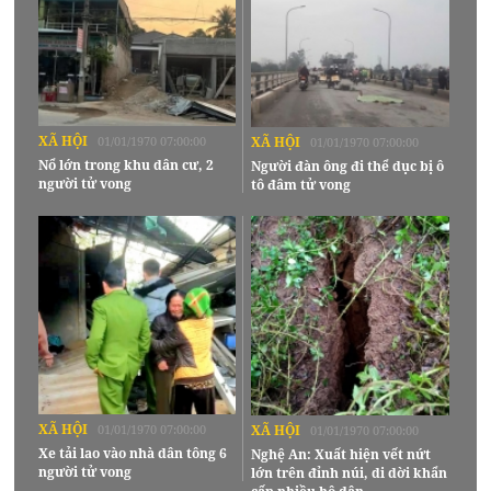
XÃ HỘI
01/01/1970 07:00:00
XÃ HỘI
01/01/1970 07:00:00
Nổ lớn trong khu dân cư, 2
Người đàn ông đi thể dục bị ô
người tử vong
tô đâm tử vong
XÃ HỘI
01/01/1970 07:00:00
XÃ HỘI
01/01/1970 07:00:00
Xe tải lao vào nhà dân tông 6
Nghệ An: Xuất hiện vết nứt
người tử vong
lớn trên đỉnh núi, di dời khẩn