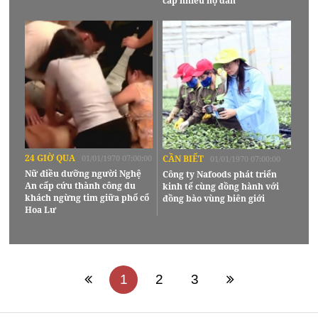
cấp nhiều hộ dân
24 GIỜ QUA
01/01/1970 07:00:00
CẦN BIẾT
01/01/1970 07:00:00
Nữ điều dưỡng người Nghệ
Công ty Nafoods phát triển
An cấp cứu thành công du
kinh tế cùng đồng hành với
khách ngừng tim giữa phố cổ
đồng bào vùng biên giới
Hoa Lư
1
2
3