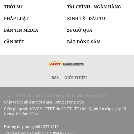
THỜI SỰ
TÀI CHÍNH - NGÂN HÀNG
PHÁP LUẬT
KINH TẾ - ĐẦU TƯ
BẢN TIN MEDIA
24 GIỜ QUA
CẦN BIẾT
BẤT ĐỘNG SẢN
RSS
GIỚI THIỆU
Trang TTĐT tổng hợp của Công ty CP Truyền thông ANTT
Chịu trách nhiệm nội dung: Đặng Trọng Đức
Giấy phép số: 108/GP - TTĐT do Sở TT - TT tỉnh Nghệ An cấp ngày 15
tháng 10 năm 2024
Đường dây nóng: 091 327 4213
Truyền thông - Quảng cáo: 094 852 8677