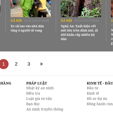
XÃ HỘI
XÃ HỘI
2
01/01/1970 07:00:00
01/01/1970 07:00:00
0
Xe tải lao vào nhà dân
Nghệ An: Xuất hiện vết
N
tông 6 người tử vong
nứt lớn trên đỉnh núi, di
N
dời khẩn cấp nhiều hộ
c
dân
g
1
2
3
N HÀNG
PHÁP LUẬT
KINH TẾ - ĐẦ
Nhật ký an ninh
Đầu tư
Điều tra
Kinh tế
Luật gia tư vấn
Hồ sơ dự án
Bạn đọc
Đồng hành cùn
An ninh truyền thông