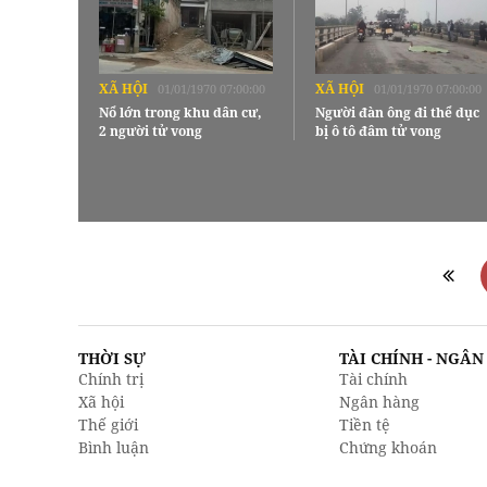
XÃ HỘI
XÃ HỘI
01/01/1970 07:00:00
01/01/1970 07:00:00
Nổ lớn trong khu dân cư,
Người đàn ông đi thể dục
2 người tử vong
bị ô tô đâm tử vong
THỜI SỰ
TÀI CHÍNH - NGÂ
Chính trị
Tài chính
Xã hội
Ngân hàng
Thế giới
Tiền tệ
Bình luận
Chứng khoán