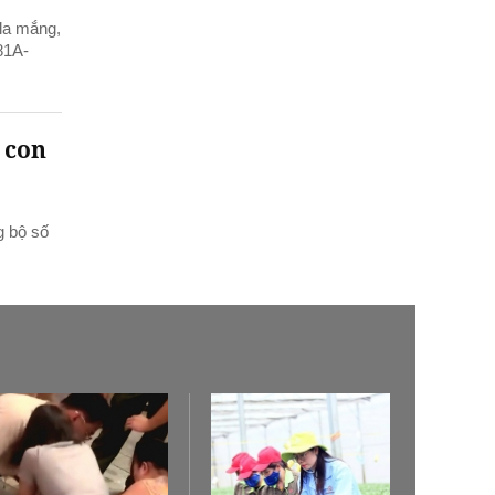
 la mắng,
81A-
 con
g bộ số