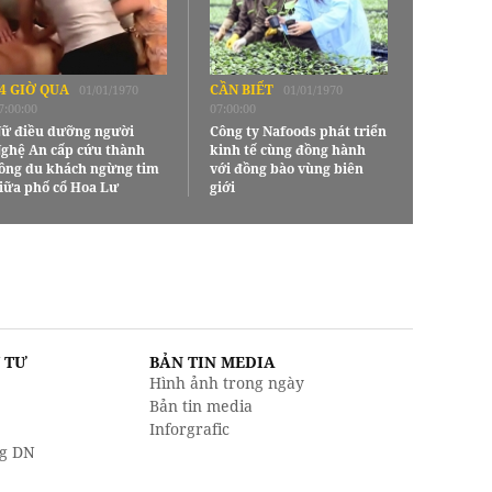
4 GIỜ QUA
CẦN BIẾT
01/01/1970
01/01/1970
7:00:00
07:00:00
ữ điều dưỡng người
Công ty Nafoods phát triển
ghệ An cấp cứu thành
kinh tế cùng đồng hành
ông du khách ngừng tim
với đồng bào vùng biên
iữa phố cổ Hoa Lư
giới
U TƯ
BẢN TIN MEDIA
Hình ảnh trong ngày
Bản tin media
Inforgrafic
g DN