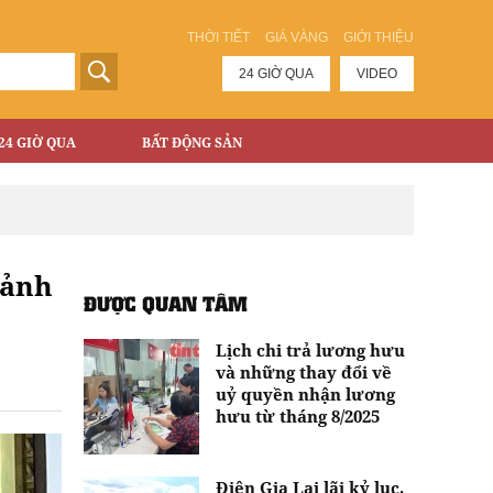
THỜI TIẾT
GIÁ VÀNG
GIỚI THIỆU
24 GIỜ QUA
VIDEO
24 GIỜ QUA
BẤT ĐỘNG SẢN
cảnh
ĐƯỢC QUAN TÂM
Lịch chi trả lương hưu
và những thay đổi về
uỷ quyền nhận lương
hưu từ tháng 8/2025
Điện Gia Lai lãi kỷ lục,