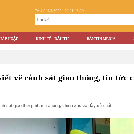
THỨ 5, 6/8/2026 - 02:11:49 AM
HÁP LUẬT
KINH TẾ - ĐẦU TƯ
BẢN TIN MEDIA
viết về cảnh sát giao thông, tin tức 
cảnh sát giao thông nhanh chóng, chính xác và đầy đủ nhất