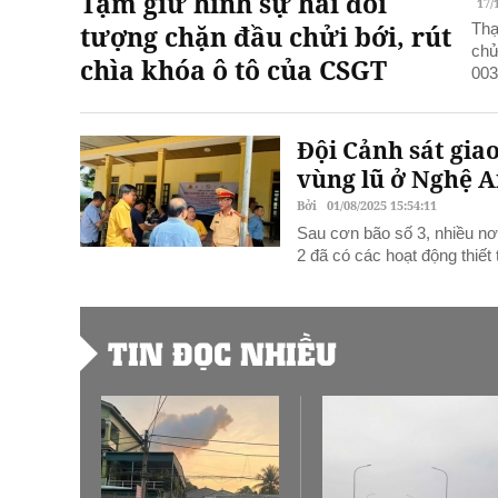
Tạm giữ hình sự hai đối
17/
tượng chặn đầu chửi bới, rút
Thạ
chử
chìa khóa ô tô của CSGT
003
Đội Cảnh sát gia
vùng lũ ở Nghệ 
Bởi
01/08/2025 15:54:11
Sau cơn bão số 3, nhiều nơ
2 đã có các hoạt động thiết
TIN ĐỌC NHIỀU