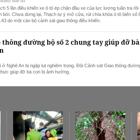
10/2025 16:07:43
ch 5 lần điều khiển xe ô tô ép chặn đầu xe của lực lượng tuần tra rồi
i bới. Chưa dừng lại, Thạch tự ý mở cửa, rút chìa khóa ô tô biển số 
.43 do một cán bộ cảnh sát giao thông điều khiển.
o thông đường bộ số 2 chung tay giúp đỡ bà
An
i ở Nghệ An bị ngập lụt nghiêm trọng. Đội Cảnh sát Giao thông đườn
 thực giúp đỡ bà con bị ảnh hưởng.