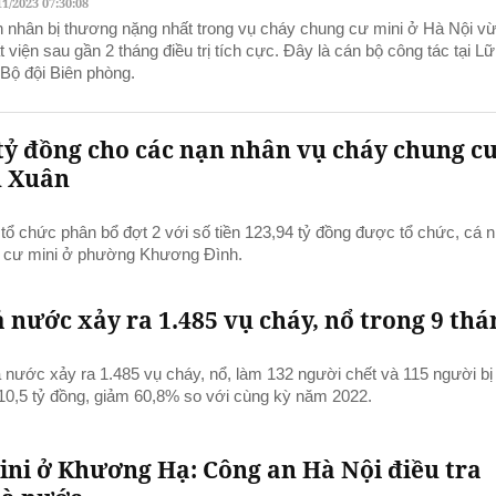
11/2023 07:30:08
 nhân bị thương nặng nhất trong vụ cháy chung cư mini ở Hà Nội v
t viện sau gần 2 tháng điều trị tích cực. Đây là cán bộ công tác tại L
 Bộ đội Biên phòng.
tỷ đồng cho các nạn nhân vụ cháy chung c
h Xuân
ổ chức phân bổ đợt 2 với số tiền 123,94 tỷ đồng được tổ chức, cá 
g cư mini ở phường Khương Đình.
 nước xảy ra 1.485 vụ cháy, nổ trong 9 thá
 nước xảy ra 1.485 vụ cháy, nổ, làm 132 người chết và 115 người bị
 210,5 tỷ đồng, giảm 60,8% so với cùng kỳ năm 2022.
ni ở Khương Hạ: Công an Hà Nội điều tra