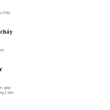
vụ cháy
 cháy
ịnh
ư
ực giáp
ng 1 bên