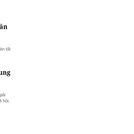
hân
àn tất
hung
iải
 hội.
h