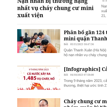
Nạn nhân bị thương nặng
07/
nhất vụ cháy chung cư mini
Nạn
xuấ
xuất viện
21,
Phân bổ gần 124 
mini quận Than
Bởi
05/11/2023 18:47:36
Quận Thanh Xuân (Hà Nội) t
hộ nạn nhân vụ cháy chun
[Infographics] Cả
Bởi
04/10/2023 07:58:00
Trong 9 tháng năm 2023, cả
thương, thiệt hại ước tính
Cháy chung cư mi