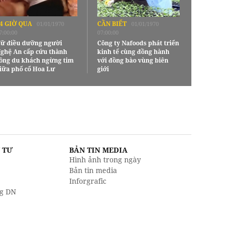
4 GIỜ QUA
CẦN BIẾT
01/01/1970
01/01/1970
7:00:00
07:00:00
ữ điều dưỡng người
Công ty Nafoods phát triển
ghệ An cấp cứu thành
kinh tế cùng đồng hành
ông du khách ngừng tim
với đồng bào vùng biên
iữa phố cổ Hoa Lư
giới
U TƯ
BẢN TIN MEDIA
Hình ảnh trong ngày
Bản tin media
Inforgrafic
g DN