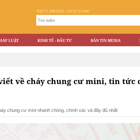
THỨ 5, 6/8/2026 - 03:55:15 AM
HÁP LUẬT
KINH TẾ - ĐẦU TƯ
BẢN TIN MEDIA
viết về cháy chung cư mini, tin tức 
cháy chung cư mini nhanh chóng, chính xác và đầy đủ nhất