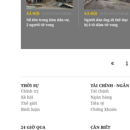
XÃ HỘI
XÃ HỘI
01/01/1970 07:00:00
01/01/1970 07:00:00
Nổ lớn trong khu dân cư,
Người đàn ông đi thể dục
2 người tử vong
bị ô tô đâm tử vong
1
THỜI SỰ
TÀI CHÍNH - NGÂ
Chính trị
Tài chính
Xã hội
Ngân hàng
Thế giới
Tiền tệ
Bình luận
Chứng khoán
24 GIỜ QUA
CẦN BIẾT