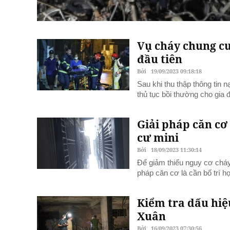
Vụ cháy chung cư
đầu tiên
Bởi
19/09/2023 09:18:18
Sau khi thu thập thông tin 
thủ tục bồi thường cho gia 
Giải pháp căn cơ
cư mini
Bởi
18/09/2023 11:30:14
Để giảm thiểu nguy cơ cháy 
pháp căn cơ là cần bố trí h
Kiểm tra dấu hiệ
Xuân
Bởi
16/09/2023 07:30:56