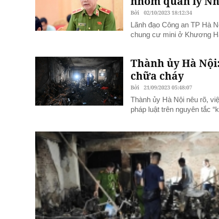
nhóm quản lý N
Bởi
02/10/2023 18:12:34
Lãnh đạo Công an TP Hà Nội
chung cư mini ở Khương Hạ
Thành ủy Hà Nội
chữa cháy
Bởi
21/09/2023 05:48:07
Thành ủy Hà Nội nêu rõ, việ
pháp luật trên nguyên tắc “