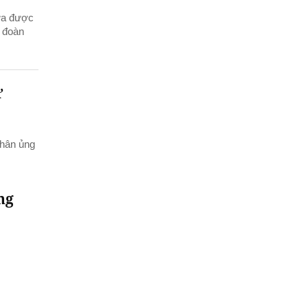
ừa được
ữ đoàn
ư
nhân ủng
ng