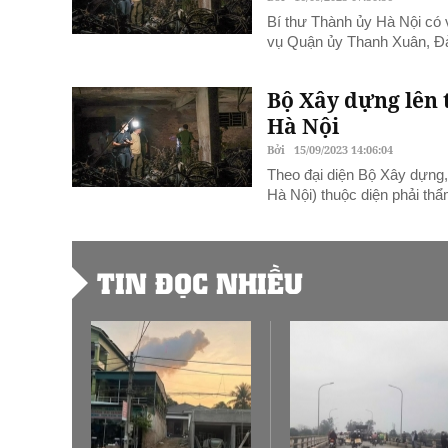
Bí thư Thành ủy Hà Nội có 
vụ Quận ủy Thanh Xuân, Đ
Bộ Xây dựng lên 
Hà Nội
Bởi
15/09/2023 14:06:04
Theo đại diện Bộ Xây dựng
Hà Nội) thuộc diện phải th
TIN ĐỌC NHIỀU