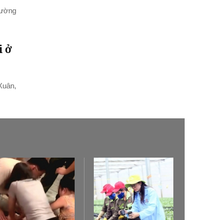
hường
i ở
Xuân,