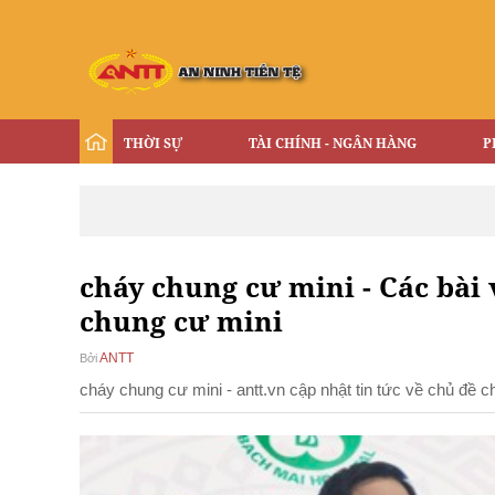
THỜI SỰ
TÀI CHÍNH - NGÂN HÀNG
P
cháy chung cư mini - Các bài 
chung cư mini
ANTT
Bởi
cháy chung cư mini - antt.vn cập nhật tin tức về chủ đề 