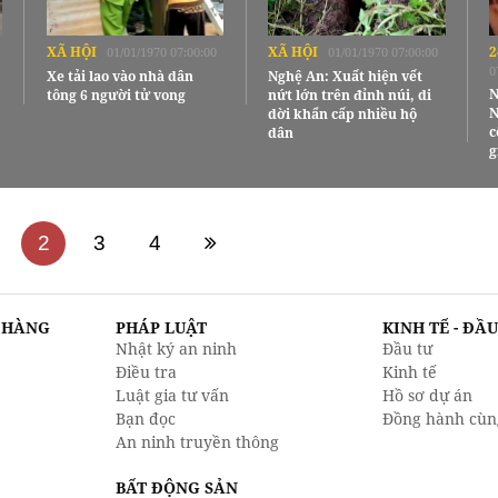
XÃ HỘI
XÃ HỘI
2
01/01/1970 07:00:00
01/01/1970 07:00:00
0
Xe tải lao vào nhà dân
Nghệ An: Xuất hiện vết
N
tông 6 người tử vong
nứt lớn trên đỉnh núi, di
N
dời khẩn cấp nhiều hộ
c
dân
g
2
3
4
N HÀNG
PHÁP LUẬT
KINH TẾ - ĐẦ
Nhật ký an ninh
Đầu tư
Điều tra
Kinh tế
Luật gia tư vấn
Hồ sơ dự án
Bạn đọc
Đồng hành cùn
An ninh truyền thông
BẤT ĐỘNG SẢN