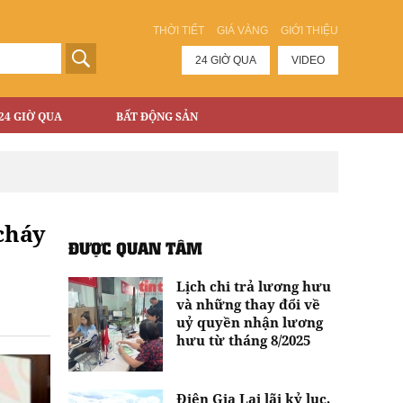
THỜI TIẾT
GIÁ VÀNG
GIỚI THIỆU
24 GIỜ QUA
VIDEO
24 GIỜ QUA
BẤT ĐỘNG SẢN
cháy
ĐƯỢC QUAN TÂM
Lịch chi trả lương hưu
và những thay đổi về
uỷ quyền nhận lương
hưu từ tháng 8/2025
Điện Gia Lai lãi kỷ lục,