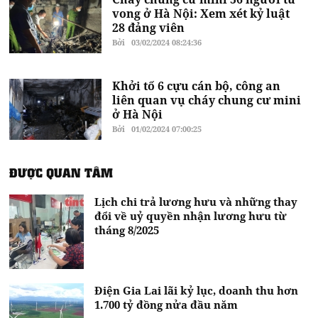
vong ở Hà Nội: Xem xét kỷ luật
28 đảng viên
Bởi
03/02/2024 08:24:36
Khởi tố 6 cựu cán bộ, công an
liên quan vụ cháy chung cư mini
ở Hà Nội
Bởi
01/02/2024 07:00:25
ĐƯỢC QUAN TÂM
Lịch chi trả lương hưu và những thay
đổi về uỷ quyền nhận lương hưu từ
tháng 8/2025
Điện Gia Lai lãi kỷ lục, doanh thu hơn
1.700 tỷ đồng nửa đầu năm