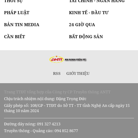
THỜI SỰ
TÀI CHÍNH - NGÂN HÀNG
PHÁP LUẬT
KINH TẾ - ĐẦU TƯ
BẢN TIN MEDIA
24 GIỜ QUA
CẦN BIẾT
BẤT ĐỘNG SẢN
RSS
GIỚI THIỆU
Trang TTĐT tổng hợp của Công ty CP Truyền thông ANTT
Chịu trách nhiệm nội dung: Đặng Trọng Đức
Giấy phép số: 108/GP - TTĐT do Sở TT - TT tỉnh Nghệ An cấp ngày 15
tháng 10 năm 2024
Đường dây nóng: 091 327 4213
Truyền thông - Quảng cáo: 094 852 8677