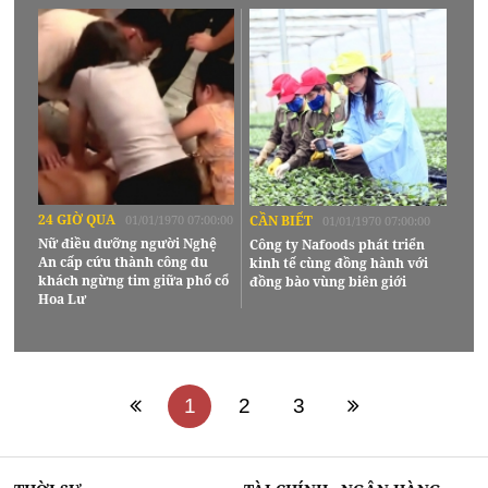
24 GIỜ QUA
01/01/1970 07:00:00
CẦN BIẾT
01/01/1970 07:00:00
Nữ điều dưỡng người Nghệ
Công ty Nafoods phát triển
An cấp cứu thành công du
kinh tế cùng đồng hành với
khách ngừng tim giữa phố cổ
đồng bào vùng biên giới
Hoa Lư
1
2
3