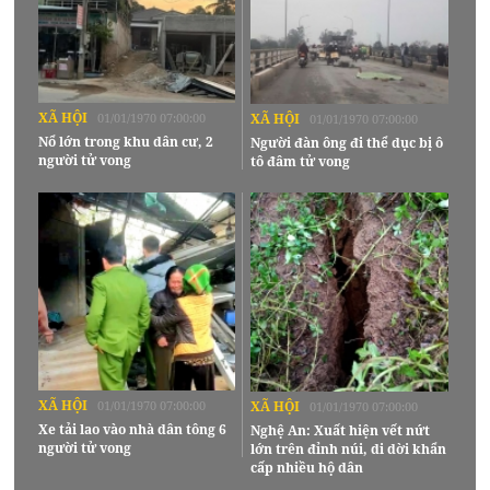
XÃ HỘI
01/01/1970 07:00:00
XÃ HỘI
01/01/1970 07:00:00
Nổ lớn trong khu dân cư, 2
Người đàn ông đi thể dục bị ô
người tử vong
tô đâm tử vong
XÃ HỘI
01/01/1970 07:00:00
XÃ HỘI
01/01/1970 07:00:00
Xe tải lao vào nhà dân tông 6
Nghệ An: Xuất hiện vết nứt
người tử vong
lớn trên đỉnh núi, di dời khẩn
cấp nhiều hộ dân