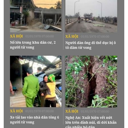
XÃ HỘI
01/01/1970 07:00:00
XÃ HỘI
01/01/1970 07:00:00
Nổ lớn trong khu dân cư, 2
Người đàn ông đi thể dục bị ô
người tử vong
tô đâm tử vong
XÃ HỘI
01/01/1970 07:00:00
XÃ HỘI
01/01/1970 07:00:00
Xe tải lao vào nhà dân tông 6
Nghệ An: Xuất hiện vết nứt
người tử vong
lớn trên đỉnh núi, di dời khẩn
cấp nhiều hộ dân