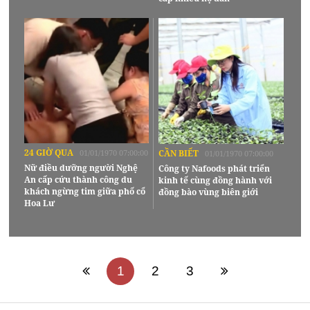
24 GIỜ QUA
01/01/1970 07:00:00
CẦN BIẾT
01/01/1970 07:00:00
Nữ điều dưỡng người Nghệ
Công ty Nafoods phát triển
An cấp cứu thành công du
kinh tế cùng đồng hành với
khách ngừng tim giữa phố cổ
đồng bào vùng biên giới
Hoa Lư
1
2
3