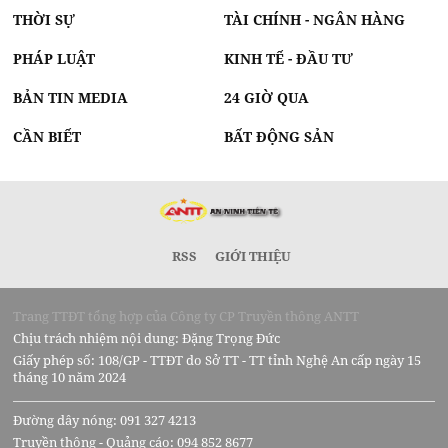
THỜI SỰ
TÀI CHÍNH - NGÂN HÀNG
PHÁP LUẬT
KINH TẾ - ĐẦU TƯ
BẢN TIN MEDIA
24 GIỜ QUA
CẦN BIẾT
BẤT ĐỘNG SẢN
RSS
GIỚI THIỆU
Trang TTĐT tổng hợp của Công ty CP Truyền thông ANTT
Chịu trách nhiệm nội dung: Đặng Trọng Đức
Giấy phép số: 108/GP - TTĐT do Sở TT - TT tỉnh Nghệ An cấp ngày 15
tháng 10 năm 2024
Đường dây nóng: 091 327 4213
Truyền thông - Quảng cáo: 094 852 8677