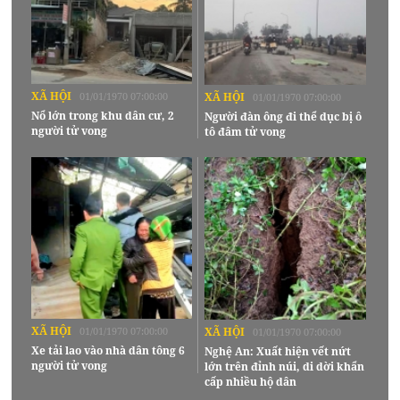
XÃ HỘI
01/01/1970 07:00:00
XÃ HỘI
01/01/1970 07:00:00
Nổ lớn trong khu dân cư, 2
Người đàn ông đi thể dục bị ô
người tử vong
tô đâm tử vong
XÃ HỘI
01/01/1970 07:00:00
XÃ HỘI
01/01/1970 07:00:00
Xe tải lao vào nhà dân tông 6
Nghệ An: Xuất hiện vết nứt
người tử vong
lớn trên đỉnh núi, di dời khẩn
cấp nhiều hộ dân