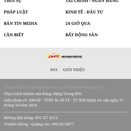
THỜI SỰ
TÀI CHÍNH - NGÂN HÀNG
PHÁP LUẬT
KINH TẾ - ĐẦU TƯ
BẢN TIN MEDIA
24 GIỜ QUA
CẦN BIẾT
BẤT ĐỘNG SẢN
RSS
GIỚI THIỆU
Trang TTĐT tổng hợp của Công ty CP Truyền thông ANTT
Chịu trách nhiệm nội dung: Đặng Trọng Đức
Giấy phép số: 108/GP - TTĐT do Sở TT - TT tỉnh Nghệ An cấp ngày 15
tháng 10 năm 2024
Đường dây nóng: 091 327 4213
Truyền thông - Quảng cáo: 094 852 8677