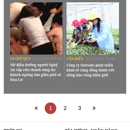
24 GIỜ QUA
01/01/1970 07:00:00
CẦN BIẾT
01/01/1970 07:00:00
Nữ điều dưỡng người Nghệ
Công ty Nafoods phát triển
An cấp cứu thành công du
kinh tế cùng đồng hành với
khách ngừng tim giữa phố cổ
đồng bào vùng biên giới
Hoa Lư
1
2
3