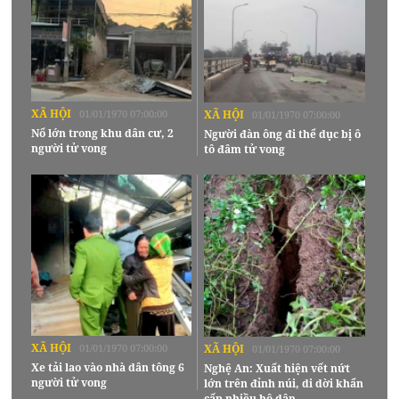
XÃ HỘI
01/01/1970 07:00:00
XÃ HỘI
01/01/1970 07:00:00
Nổ lớn trong khu dân cư, 2
Người đàn ông đi thể dục bị ô
người tử vong
tô đâm tử vong
XÃ HỘI
01/01/1970 07:00:00
XÃ HỘI
01/01/1970 07:00:00
Xe tải lao vào nhà dân tông 6
Nghệ An: Xuất hiện vết nứt
người tử vong
lớn trên đỉnh núi, di dời khẩn
cấp nhiều hộ dân