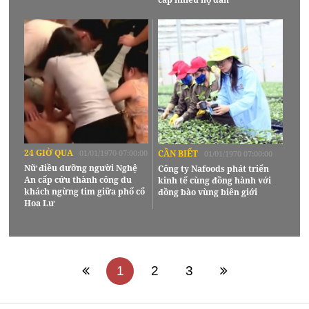
24 GIỜ QUA
01/01/1970 07:00:00
CẦN BIẾT
01/01/1970 07:00:00
Nữ điều dưỡng người Nghệ
Công ty Nafoods phát triển
An cấp cứu thành công du
kinh tế cùng đồng hành với
khách ngừng tim giữa phố cổ
đồng bào vùng biên giới
Hoa Lư
1
2
3