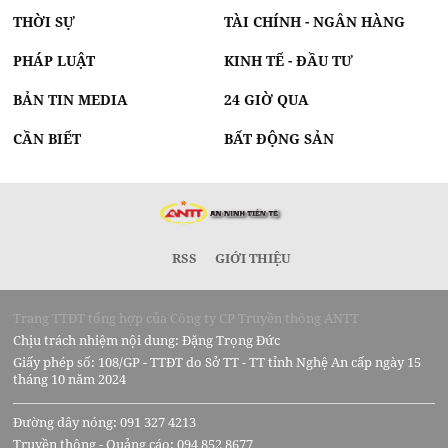
THỜI SỰ
TÀI CHÍNH - NGÂN HÀNG
PHÁP LUẬT
KINH TẾ - ĐẦU TƯ
BẢN TIN MEDIA
24 GIỜ QUA
CẦN BIẾT
BẤT ĐỘNG SẢN
RSS
GIỚI THIỆU
Trang TTĐT tổng hợp của Công ty CP Truyền thông ANTT
Chịu trách nhiệm nội dung: Đặng Trọng Đức
Giấy phép số: 108/GP - TTĐT do Sở TT - TT tỉnh Nghệ An cấp ngày 15
tháng 10 năm 2024
Đường dây nóng: 091 327 4213
Truyền thông - Quảng cáo: 094 852 8677