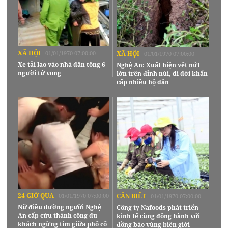
XÃ HỘI
01/01/1970 07:00:00
XÃ HỘI
01/01/1970 07:00:00
Xe tải lao vào nhà dân tông 6
Nghệ An: Xuất hiện vết nứt
người tử vong
lớn trên đỉnh núi, di dời khẩn
cấp nhiều hộ dân
24 GIỜ QUA
01/01/1970 07:00:00
CẦN BIẾT
01/01/1970 07:00:00
Nữ điều dưỡng người Nghệ
Công ty Nafoods phát triển
An cấp cứu thành công du
kinh tế cùng đồng hành với
khách ngừng tim giữa phố cổ
đồng bào vùng biên giới