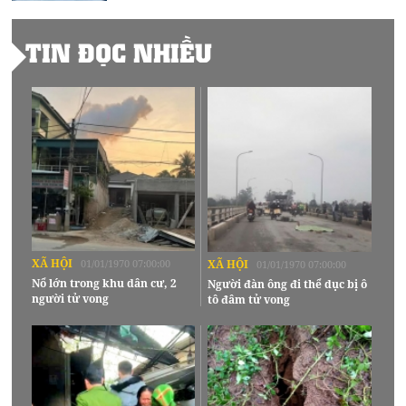
TIN ĐỌC NHIỀU
XÃ HỘI
01/01/1970 07:00:00
XÃ HỘI
01/01/1970 07:00:00
Nổ lớn trong khu dân cư, 2
Người đàn ông đi thể dục bị ô
người tử vong
tô đâm tử vong