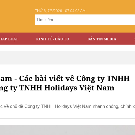
THỨ 6, 7/8/2026 - 07:04:09 AM
HÁP LUẬT
KINH TẾ - ĐẦU TƯ
BẢN TIN MEDIA
am - Các bài viết về Công ty TNHH
ông ty TNHH Holidays Việt Nam
tức về chủ đề Công ty TNHH Holidays Việt Nam nhanh chóng, chính 