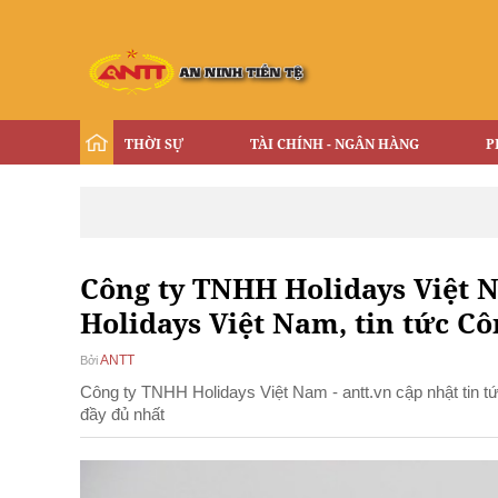
THỜI SỰ
TÀI CHÍNH - NGÂN HÀNG
P
Công ty TNHH Holidays Việt N
Holidays Việt Nam, tin tức C
ANTT
Bởi
Công ty TNHH Holidays Việt Nam - antt.vn cập nhật tin 
đầy đủ nhất