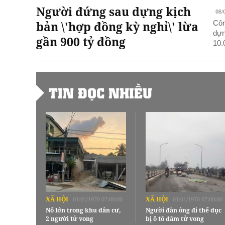
Người đứng sau dựng kịch
08/
bản \'hợp đồng kỳ nghỉ\' lừa
Côn
dựn
gần 900 tỷ đồng
10.
TIN ĐỌC NHIỀU
XÃ HỘI
XÃ HỘI
01/01/1970 07:00:00
01/01/1970 07:00:00
Nổ lớn trong khu dân cư,
Người đàn ông đi thể dục
2 người tử vong
bị ô tô đâm tử vong