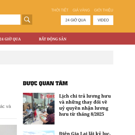
THỜI TIẾT
GIÁ VÀNG
GIỚI THIỆU
24 GIỜ QUA
VIDEO
24 GIỜ QUA
BẤT ĐỘNG SẢN
ĐƯỢC QUAN TÂM
Lịch chi trả lương hưu
và những thay đổi về
xác và
uỷ quyền nhận lương
hưu từ tháng 8/2025
Điện Gia Lai lãi kỷ lục,