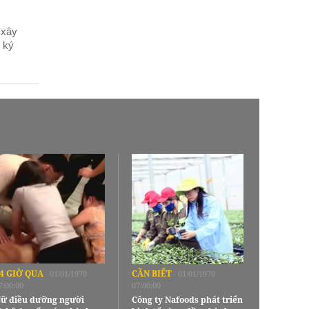
 xây
n ký
4 GIỜ QUA
CẦN BIẾT
01/01/1970
01/01/1970
7:00:00
07:00:00
ữ điều dưỡng người
Công ty Nafoods phát triển