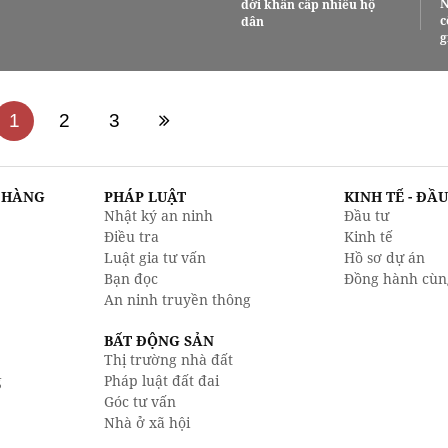
N
dời khẩn cấp nhiều hộ
c
dân
g
1
2
3
N HÀNG
PHÁP LUẬT
KINH TẾ - ĐẦ
Nhật ký an ninh
Đầu tư
Điều tra
Kinh tế
Luật gia tư vấn
Hồ sơ dự án
Bạn đọc
Đồng hành cùn
An ninh truyền thông
BẤT ĐỘNG SẢN
Thị trường nhà đất
g
Pháp luật đất đai
Góc tư vấn
Nhà ở xã hội