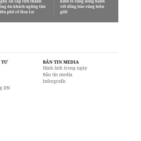
ghệ An cấp cứu thành
kinh tế cùng đồng hành
ông du khách ngừng tim
với đồng bào vùng biên
iữa phố cổ Hoa Lư
giới
U TƯ
BẢN TIN MEDIA
Hình ảnh trong ngày
Bản tin media
Inforgrafic
g DN