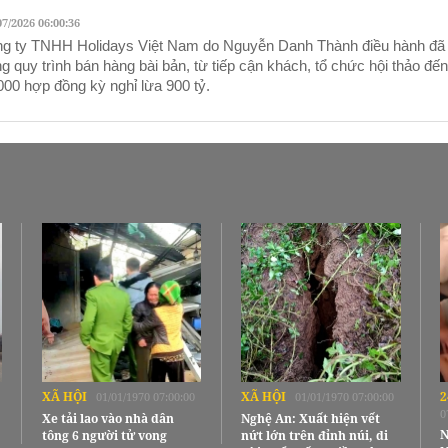
07/2026 06:00:36
g ty TNHH Holidays Việt Nam do Nguyễn Danh Thành điều hành đã
g quy trình bán hàng bài bản, từ tiếp cận khách, tổ chức hội thảo đế
000 hợp đồng kỳ nghỉ lừa 900 tỷ.
XÃ HỘI
XÃ HỘI
2
01/01/1970 07:00:00
01/01/1970 07:00:00
0
Xe tải lao vào nhà dân
Nghệ An: Xuất hiện vết
N
tông 6 người tử vong
nứt lớn trên đỉnh núi, di