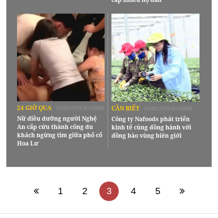
24 GIỜ QUA
01/01/1970 07:00:00
CẦN BIẾT
01/01/1970 07:00:00
Nữ điều dưỡng người Nghệ
Công ty Nafoods phát triển
An cấp cứu thành công du
kinh tế cùng đồng hành với
khách ngừng tim giữa phố cổ
đồng bào vùng biên giới
Hoa Lư
1
2
3
4
5