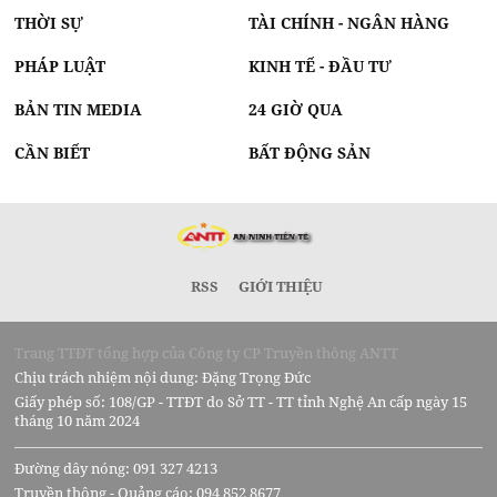
THỜI SỰ
TÀI CHÍNH - NGÂN HÀNG
PHÁP LUẬT
KINH TẾ - ĐẦU TƯ
BẢN TIN MEDIA
24 GIỜ QUA
CẦN BIẾT
BẤT ĐỘNG SẢN
RSS
GIỚI THIỆU
Trang TTĐT tổng hợp của Công ty CP Truyền thông ANTT
Chịu trách nhiệm nội dung: Đặng Trọng Đức
Giấy phép số: 108/GP - TTĐT do Sở TT - TT tỉnh Nghệ An cấp ngày 15
tháng 10 năm 2024
Đường dây nóng: 091 327 4213
Truyền thông - Quảng cáo: 094 852 8677