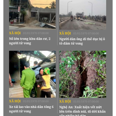
XÃ HỘI
01/01/1970 07:00:00
XÃ HỘI
01/01/1970 07:00:00
Nổ lớn trong khu dân cư, 2
Người đàn ông đi thể dục bị ô
người tử vong
tô đâm tử vong
XÃ HỘI
01/01/1970 07:00:00
XÃ HỘI
01/01/1970 07:00:00
Xe tải lao vào nhà dân tông 6
Nghệ An: Xuất hiện vết nứt
người tử vong
lớn trên đỉnh núi, di dời khẩn
cấp nhiều hộ dân