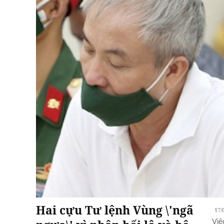
Hai cựu Tư lệnh Vùng \'ngã
17/
Việ