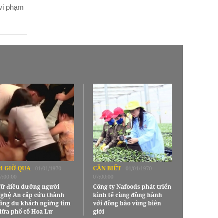
 vi phạm
4 GIỜ QUA
CẦN BIẾT
01/01/1970
01/01/1970
7:00:00
07:00:00
ữ điều dưỡng người
Công ty Nafoods phát triển
ghệ An cấp cứu thành
kinh tế cùng đồng hành
ông du khách ngừng tim
với đồng bào vùng biên
iữa phố cổ Hoa Lư
giới