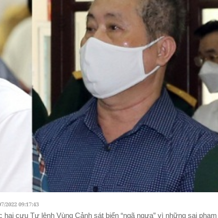
07/2022 09:17:43
c hai cựu Tư lệnh Vùng Cảnh sát biển “ngã ngựa” vì những sai phạm 