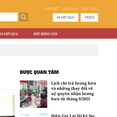
THỜI TIẾT
GIÁ VÀNG
GIỚI THIỆU
24 GIỜ QUA
VIDEO
24 GIỜ QUA
BẤT ĐỘNG SẢN
ĐƯỢC QUAN TÂM
Lịch chi trả lương hưu
và những thay đổi về
uỷ quyền nhận lương
hưu từ tháng 8/2025
Điện Gia Lai lãi kỷ lục,