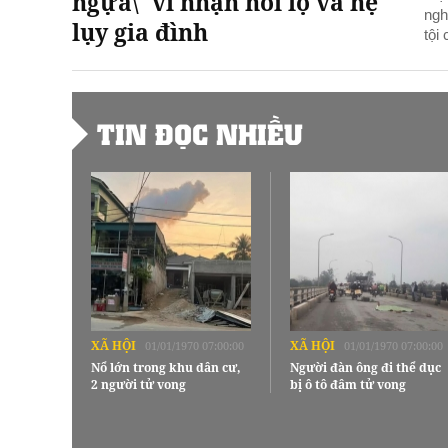
ngựa\' vì nhận hối lộ và hệ
ngh
lụy gia đình
tội
TIN ĐỌC NHIỀU
XÃ HỘI
XÃ HỘI
01/01/1970 07:00:00
01/01/1970 07:00:00
Nổ lớn trong khu dân cư,
Người đàn ông đi thể dục
2 người tử vong
bị ô tô đâm tử vong