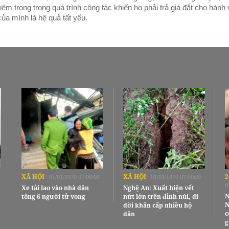
iêm trọng trong quá trình công tác khiến họ phải trả giá đắt cho hành
 của mình là hệ quả tất yếu.
XÃ HỘI
XÃ HỘI
2
01/01/1970 07:00:00
01/01/1970 07:00:00
0
Xe tải lao vào nhà dân
Nghệ An: Xuất hiện vết
N
tông 6 người tử vong
nứt lớn trên đỉnh núi, di
N
dời khẩn cấp nhiều hộ
c
dân
g