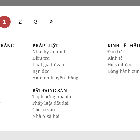
1
2
3
N HÀNG
PHÁP LUẬT
KINH TẾ - ĐẦ
Nhật ký an ninh
Đầu tư
Điều tra
Kinh tế
Luật gia tư vấn
Hồ sơ dự án
Bạn đọc
Đồng hành cùn
An ninh truyền thông
BẤT ĐỘNG SẢN
Thị trường nhà đất
g
Pháp luật đất đai
Góc tư vấn
Nhà ở xã hội