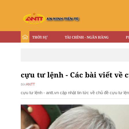
THỜI SỰ
TÀI CHÍNH - NGÂN HÀNG
P
cựu tư lệnh - Các bài viết về 
ANTT
Bởi
cựu tư lệnh - antt.vn cập nhật tin tức về chủ đề cựu tư l