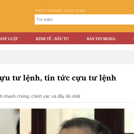
THỨ 5, 6/8/2026 - 03:41:48 AM
HÁP LUẬT
KINH TẾ - ĐẦU TƯ
BẢN TIN MEDIA
cựu tư lệnh, tin tức cựu tư lệnh
ệnh nhanh chóng, chính xác và đầy đủ nhất