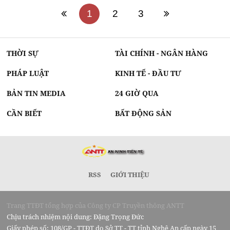
1
2
3
THỜI SỰ
TÀI CHÍNH - NGÂN HÀNG
PHÁP LUẬT
KINH TẾ - ĐẦU TƯ
BẢN TIN MEDIA
24 GIỜ QUA
CẦN BIẾT
BẤT ĐỘNG SẢN
RSS
GIỚI THIỆU
Trang TTĐT tổng hợp của Công ty CP Truyền thông ANTT
Chịu trách nhiệm nội dung: Đặng Trọng Đức
Giấy phép số: 108/GP - TTĐT do Sở TT - TT tỉnh Nghệ An cấp ngày 15