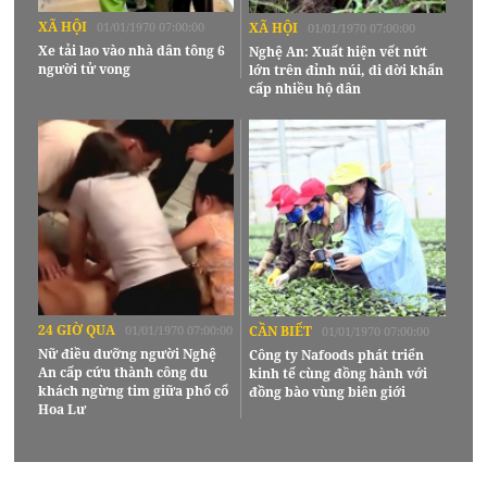
XÃ HỘI
01/01/1970 07:00:00
XÃ HỘI
01/01/1970 07:00:00
Xe tải lao vào nhà dân tông 6
Nghệ An: Xuất hiện vết nứt
người tử vong
lớn trên đỉnh núi, di dời khẩn
cấp nhiều hộ dân
24 GIỜ QUA
01/01/1970 07:00:00
CẦN BIẾT
01/01/1970 07:00:00
Nữ điều dưỡng người Nghệ
Công ty Nafoods phát triển
An cấp cứu thành công du
kinh tế cùng đồng hành với
khách ngừng tim giữa phố cổ
đồng bào vùng biên giới
Hoa Lư