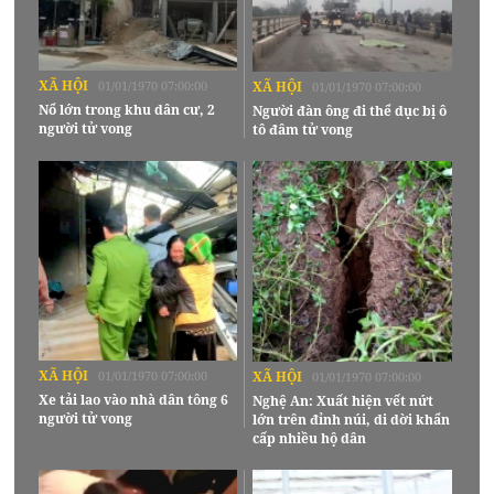
XÃ HỘI
01/01/1970 07:00:00
XÃ HỘI
01/01/1970 07:00:00
Nổ lớn trong khu dân cư, 2
Người đàn ông đi thể dục bị ô
người tử vong
tô đâm tử vong
XÃ HỘI
01/01/1970 07:00:00
XÃ HỘI
01/01/1970 07:00:00
Xe tải lao vào nhà dân tông 6
Nghệ An: Xuất hiện vết nứt
người tử vong
lớn trên đỉnh núi, di dời khẩn
cấp nhiều hộ dân