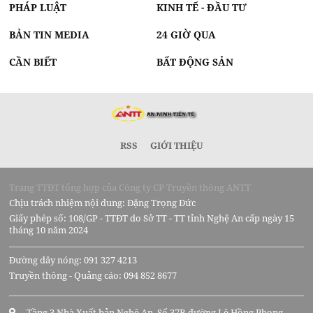
PHÁP LUẬT
KINH TẾ - ĐẦU TƯ
BẢN TIN MEDIA
24 GIỜ QUA
CẦN BIẾT
BẤT ĐỘNG SẢN
RSS
GIỚI THIỆU
Trang TTĐT tổng hợp của Công ty CP Truyền thông ANTT
Chịu trách nhiệm nội dung: Đặng Trọng Đức
Giấy phép số: 108/GP - TTĐT do Sở TT - TT tỉnh Nghệ An cấp ngày 15
tháng 10 năm 2024
Đường dây nóng: 091 327 4213
Truyền thông - Quảng cáo: 094 852 8677
Tầng 3 Nhà Xuất bản Nghệ An, Số 37B đường Lê Hồng Phong,