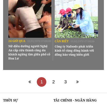
24 GIỜ QUA
01/01/1970 07:00:00
CẦN BIẾT
01/01/1970 07:00:00
Nữ điều dưỡng người Nghệ
Công ty Nafoods phát triển
An cấp cứu thành công du
kinh tế cùng đồng hành với
khách ngừng tim giữa phố cổ
đồng bào vùng biên giới
Hoa Lư
1
2
3
THỜI SỰ
TÀI CHÍNH - NGÂN HÀNG